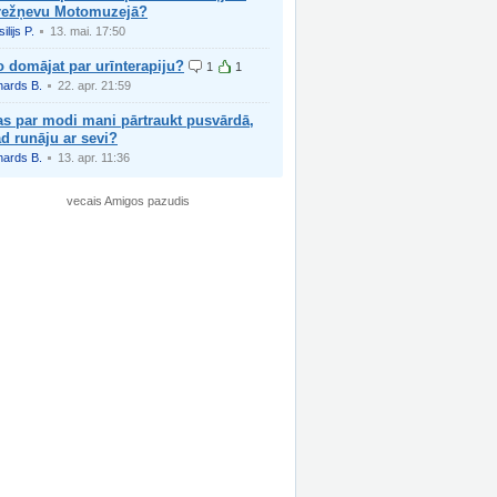
režņevu Motomuzejā?
ilijs P.
13. mai. 17:50
 domājat par urīnterapiju?
1
1
hards B.
22. apr. 21:59
as par modi mani pārtraukt pusvārdā,
d runāju ar sevi?
hards B.
13. apr. 11:36
vecais Amigos pazudis