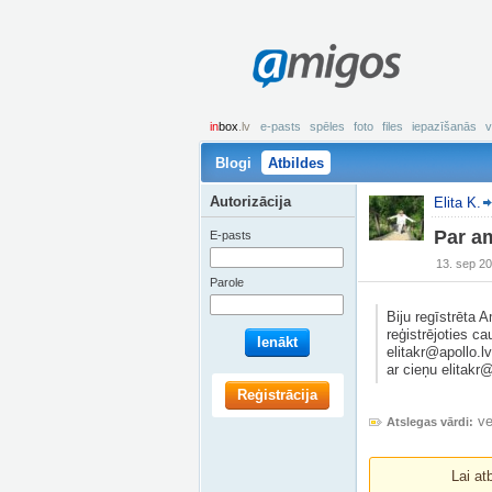
amigos
in
box
.lv
e-pasts
spēles
foto
files
iepazīšanās
v
Blogi
Atbildes
Autorizācija
Elita K.
Par a
E-pasts
13. sep 20
Parole
Biju regīstrēta A
reģistrējoties c
Ienākt
elitakr@apollo.l
ar cieņu elitakr@
Reģistrācija
ve
Atslegas vārdi:
Lai at