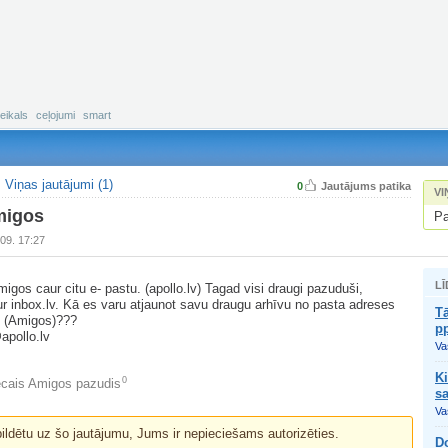
eikals
ceļojumi
smart
Viņas jautājumi (1)
0
Jautājums patika
VI
migos
Pa
09. 17:27
LĪ
migos caur citu e- pastu. (apollo.lv) Tagad visi draugi pazuduši,
aur inbox.lv. Kā es varu atjaunot savu draugu arhīvu no pasta adreses
T
v (Amigos)???
pp
apollo.lv
Vas
K
0
cais Amigos pazudis
s
Vas
bildētu uz šo jautājumu, Jums ir nepieciešams autorizēties.
D