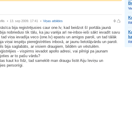
B
Vas
Ko
fils
13. sep 2009. 17:41
Viņas atbildes
0
Ri
sīca bija registrējusies caur one.lv, kad beidzot šī portāla jaunā
K
 bija nobriedusi tik tālu, ka jau varēja arī ne-inbox-ieši sākt ievadīt savu
ka
 tad viņa ievadīja veco (one.lv) epastu un amigos paroli, un tad tālāk
ja viņai iespēju piereģistrēties inboxā, ar jaunu lietotājvārdu un paroli.
Ri
ils bija saglabāts, ar visiem draugiem, bildēm un vēstulēm.
eģistrējies - vispirms ievadot apollo adresi, vai pilnīgi pa jaunam
ējoties ar to pašu vārdu?
 tas kaut ko līdz, tad sameklē man draugu listē Aiju Ieviņu un
jies personīgi.