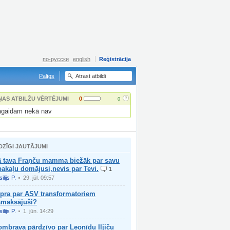
по-русски
english
Reģistrācija
Palīgs
?
ŅAS ATBILŽU VĒRTĒJUMI
0
0
gaidam nekā nav
DZĪGI JAUTĀJUMI
ā tava Fraņču mamma biežāk par savu
akaļu domājusi,nevis par Tevi.
1
ilijs P.
29. jūl. 09:57
ipra par ASV transformatoriem
amaksājuši?
ilijs P.
1. jūn. 14:29
ombrava pārdzīvo par Leonīdu Iļjiču