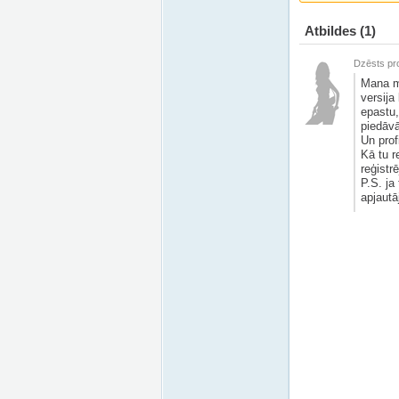
Atbildes
(1)
Dzēsts pro
Mana mā
versija
epastu,
piedāvā
Un prof
Kā tu r
reģistr
P.S. ja
apjautā