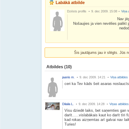
Labākā atbilde
Dzēsts profils
9. dec 2009. 15:08
Viņa 
Nav jē
Nošaujies ja vien nevēlies palikt
nedod
Šis jautājums jau ir slēgts. Jūs n
Atbildes
(10)
jaanis m.
9. dec 2009. 14:21
Viņa atbildes
ceri ka Tev kāds šeit asaras noslaucī
Dilaila L.
9. dec 2009. 14:28
Viņas atbildes
Visu dziedē laiks, bet saņemties gan 
darīt......vislabākais kaut ko darīt tīri 
kad rokas aizņemtas arī galvai nav la
Turies!