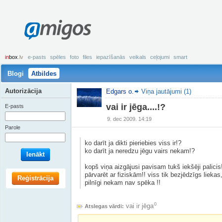
amigos
in
box
.lv
e-pasts
spēles
foto
files
iepazīšanās
veikals
ceļojumi
smart
Blogi
Atbildes
Autorizācija
Edgars o.
Viņa jautājumi (1)
vai ir jēga....!?
E-pasts
9. dec 2009. 14:19
Parole
ko darīt ja dikti pieriebies viss ir!?
ko darīt ja neredzu jēgu vairs nekam!?
Ienākt
kopš viņa aizgājusi pavisam tukš iekšēji palic
pārvarēt ar fiziskām!! viss tik bezjēdzīgs lieka
Reģistrācija
pilnīgi nekam nav spēka !!
0
vai ir jēga
Atslegas vārdi: