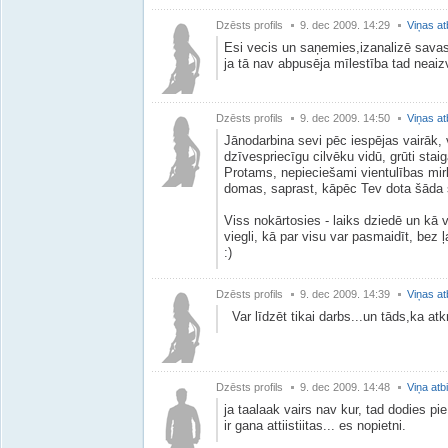
Dzēsts profils
9. dec 2009. 14:29
Viņas at
Esi vecis un saņemies,izanalizē savas
ja tā nav abpusēja mīlestība tad neai
Dzēsts profils
9. dec 2009. 14:50
Viņas at
Jānodarbina sevi pēc iespējas vairāk,
dzīvespriecīgu cilvēku vidū, grūti staig
Protams, nepieciešami vientulības mirk
domas, saprast, kāpēc Tev dota šāda 
Viss nokārtosies - laiks dziedē un kā vē
viegli, kā par visu var pasmaidīt, bez
:)
Dzēsts profils
9. dec 2009. 14:39
Viņas at
Var līdzēt tikai darbs...un tāds,ka atk
Dzēsts profils
9. dec 2009. 14:48
Viņa atb
ja taalaak vairs nav kur, tad dodies pie
ir gana attiistiitas... es nopietni.