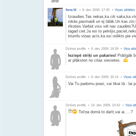
Ilona M.
9. dec 2009. 17:45
Viņas atbildes
Izraudies.Tas nekas,ka citi saka,ka vī
rokās,pasmaidi un ej tālāk.Un kas zin
rīkoties.Varbūt viss vēl nav zaudēts?U
tagad ciet.Ja esi to pelnījis,paciet,nek
triumfu viņas acīs,ka esi nolikts pie vi
Dzēsts profils
9. dec 2009. 19:39
Viņa atb
Ieziepē striķi un pakaries!
Prātīgāk bū
ar plāksteri no citas sievietes.
Dzēsts profils
9. dec 2009. 20:14
Viņas at
Vai Tu padomu prasi, vai tikai tā - lai 
Dzēsts profils
10. dec 2009. 10:42
Viņa at
Točņa domā to darīt,vai ai.....?