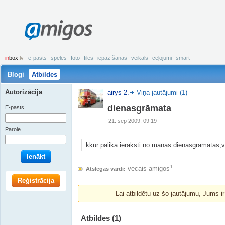
amigos
in
box
.lv
e-pasts
spēles
foto
files
iepazīšanās
veikals
ceļojumi
smart
Blogi
Atbildes
Autorizācija
airys 2.
Viņa jautājumi (1)
dienasgrāmata
E-pasts
21. sep 2009. 09:19
Parole
kkur palika ieraksti no manas dienasgrāmatas
Ienākt
1
vecais amigos
Atslegas vārdi:
Reģistrācija
Lai atbildētu uz šo jautājumu, Jums i
Atbildes
(1)