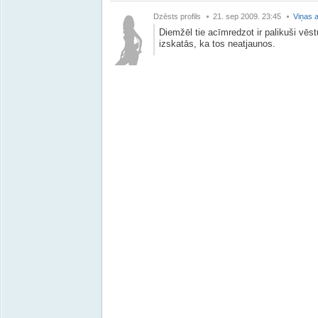
Dzēsts profils
21. sep 2009. 23:45
Viņas a
Diemžēl tie acīmredzot ir palikuši vēst
izskatās, ka tos neatjaunos.