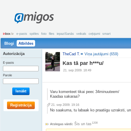
amigos
in
box
.lv
e-pasts
spēles
foto
files
iepazīšanās
veikals
ceļojumi
smart
Blogi
Atbildes
Autorizācija
TheCad T.
Viņa jautājumi (659)
Kas tā par h***u/
E-pasts
21. sep 2009. 18:49
Parole
Ienākt
Varu komenteet tikai peec 34minuuteem/
Kaadaa sakaraa?
Reģistrācija
21. sep 2009. 19:16
No saakuma, tu labaak ko praatiigu uzraksti, un 
1208
Šis un tas
Atslegas vārdi: