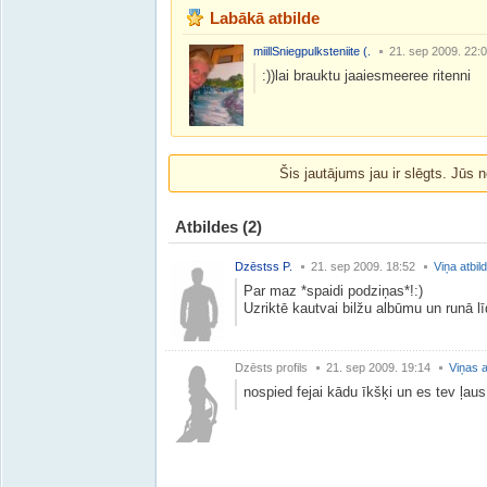
Labākā atbilde
miillSniegpulksteniite (.
21. sep 2009. 22:
:))lai brauktu jaaiesmeeree ritenni
Šis jautājums jau ir slēgts. Jūs n
Atbildes
(2)
Dzēstss P.
21. sep 2009. 18:52
Viņa atbil
Par maz *spaidi podziņas*!:)
Uzriktē kautvai bilžu albūmu un runā lī
Dzēsts profils
21. sep 2009. 19:14
Viņas a
nospied fejai kādu īkšķi un es tev ļau