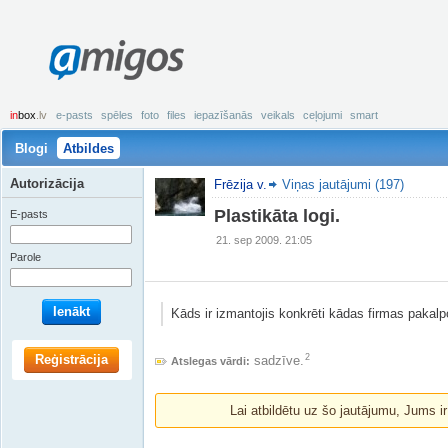
amigos
in
box
.lv
e-pasts
spēles
foto
files
iepazīšanās
veikals
ceļojumi
smart
Blogi
Atbildes
Autorizācija
Frēzija v.
Viņas jautājumi (197)
Plastikāta logi.
E-pasts
21. sep 2009. 21:05
Parole
Ienākt
Kāds ir izmantojis konkrēti kādas firmas pakal
Reģistrācija
2
sadzīve.
Atslegas vārdi:
Lai atbildētu uz šo jautājumu, Jums i