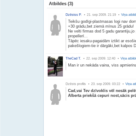
Atbildes
(3)
Dzēstss P.
21. sep 2009. 21:19
Viņa atbil
Teikšu godīgi-plastmasas logi nav do
+30 grādu,bet ziemā mīnus 25 grādu!
Ne velti firmas dod 5 gadu garantiju,j
propellerī...
Tāpēc iesaku-pagaidām iztikt ar esoš
pakešlogiem-tie ir dārgāki,bet kalpos 
TheCad T.
22. sep 2009. 12:40
Viņa atbil
Man ir un nekāda vaina, viss apmierin
Dzēsts profils
23. sep 2009. 03:22
Viņa at
Cad,vai Tev dzīvoklis vēl nesāk pelē
Alberta priekšā cepuri nost,sācis prā