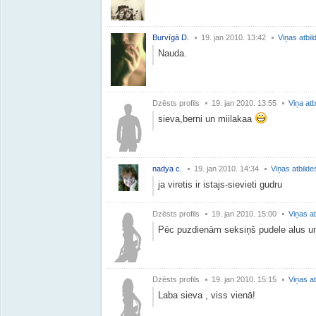
Burvīgā D.
19. jan 2010. 13:42
Viņas atbil
Nauda.
Dzēsts profils
19. jan 2010. 13:55
Viņa atb
sieva,berni un miilakaa
nadya c.
19. jan 2010. 14:34
Viņas atbilde
ja viretis ir istajs-sievieti gudru
Dzēsts profils
19. jan 2010. 15:00
Viņas at
Pēc puzdienām seksiņš pudele alus un
Dzēsts profils
19. jan 2010. 15:15
Viņas at
Laba sieva , viss vienā!