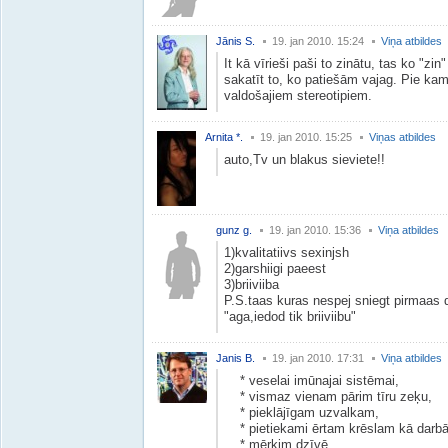
Jānis S.
19. jan 2010. 15:24
Viņa atbildes
It kā vīrieši paši to zinātu, tas ko "zin
sakatīt to, ko patiešām vajag. Pie kam,
valdošajiem stereotipiem.
Arnita *.
19. jan 2010. 15:25
Viņas atbildes
auto,Tv un blakus sieviete!!
gunz g.
19. jan 2010. 15:36
Viņa atbildes
1)kvalitatiivs sexinjsh
2)garshiigi paeest
3)briiviiba
P.S.taas kuras nespej sniegt pirmaas d
"aga,iedod tik briiviibu"
Janis B.
19. jan 2010. 17:31
Viņa atbildes
* veselai imūnajai sistēmai,
* vismaz vienam pārim tīru zeķu,
* pieklājīgam uzvalkam,
* pietiekami ērtam krēslam kā darbā
* mērķim dzīvē,