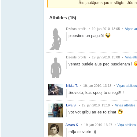
Šis jautājums jau ir slēgts. Jūs n
Atbildes
(15)
Dzēsts profils
19. jan 2010. 13:05
Viņas at
pieesties un pagulēt
Dzēsts profils
19. jan 2010. 13:08
Viņa atb
vsmaz pudele alus pēc pusdienām !
Nikita T.
19. jan 2010. 13:13
Viņas atbildes
Sieviete, kas speej to sniegt!!!!
Ewa S.
19. jan 2010. 13:19
Viņas atbildes
vot vot gribu arī es to zināt
Aivars K.
19. jan 2010. 13:27
Viņa atbildes
mīļa sieviete..))