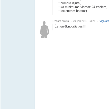
* humora izjūtai,
* kā minimums vismaz 24 zobiem,
* iecienītam bāram:)
Dzēsts profils
20. jan 2010. 03:21
Viņa atb
Ēst,gulēt,nodrāzties!!!