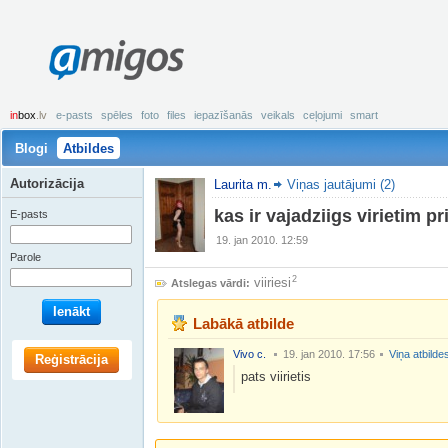
amigos
in
box
.lv
e-pasts
spēles
foto
files
iepazīšanās
veikals
ceļojumi
smart
Blogi
Atbildes
Autorizācija
Laurita m.
Viņas jautājumi (2)
kas ir vajadziigs virietim p
E-pasts
19. jan 2010. 12:59
Parole
2
viiriesi
Atslegas vārdi:
Ienākt
Labākā atbilde
Vivo c.
19. jan 2010. 17:56
Viņa atbilde
Reģistrācija
pats viirietis