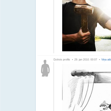
Dzēsts profils
29. jan 2010. 00:07
Viņa atb