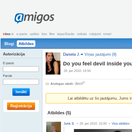
amigos
in
box
.lv
e-pasts
spēles
foto
files
iepazīšanās
veikals
ceļojumi
smart
Blogi
Atbildes
Autorizācija
Daniela J.
Viņas jautājumi (9)
Do you feel devil inside y
E-pasts
28. jan 2010. 14:56
Parole
8
devil
Atslegas vārdi:
Ienākt
Lai atbildētu uz šo jautājumu, Jums i
Reģistrācija
Atbildes
(5)
Juris S.
28. jan 2010. 15:00
Viņa atbildes