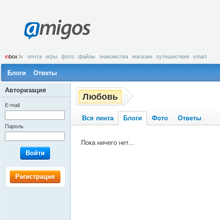
amigos
in
box
.lv
почта
игры
фото
файлы
знакомства
магазин
путешествия
smart
Блоги
Ответы
Авторизация
Любовь
E-mail
Вся лента
Блоги
Фото
Ответы
Пароль
Пока ничего нет...
Войти
Регистрация