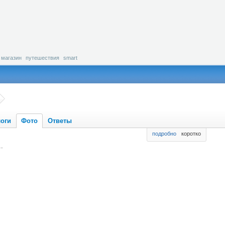
магазин
путешествия
smart
оги
Фото
Ответы
подробно
коротко
.