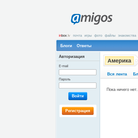
amigos
in
box
.lv
почта
игры
фото
файлы
знакомства
Блоги
Ответы
Авторизация
Америка
E-mail
Вся лента
Бл
Пароль
Пока ничего нет..
Войти
Регистрация