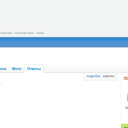
магазин
путешествия
smart
оги
Фото
Ответы
подробно
коротко
ПО
.
Va