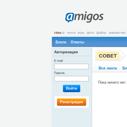
amigos
in
box
.lv
почта
игры
фото
файлы
знакомства
Блоги
Ответы
Авторизация
СОВЕТ
E-mail
Вся лента
Бл
Пароль
Пока ничего нет..
Войти
Регистрация