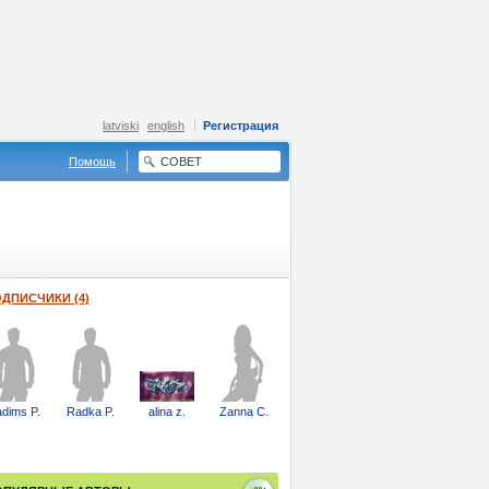
latviski
english
Регистрация
Помощь
ДПИСЧИКИ (4)
dims P.
Radka P.
alina z.
Zanna C.