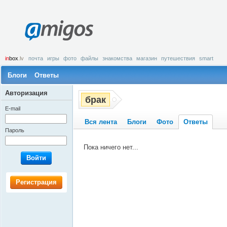
amigos
in
box
.lv
почта
игры
фото
файлы
знакомства
магазин
путешествия
smart
Блоги
Ответы
Авторизация
брак
E-mail
Вся лента
Блоги
Фото
Ответы
Пароль
Пока ничего нет...
Войти
Регистрация