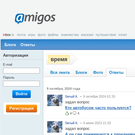
amigos
in
box
.lv
почта
игры
фото
файлы
знакомства
магазин
путешествия
smart
Блоги
Ответы
Авторизация
время
E-mail
Вся лента
Блоги
Фото
Ответы
Пароль
9 октября, 2024 года
Войти
Serый К.
9 октября 2024 01:33
задал вопрос
Кто автобусом часто пользуется?
Регистрация
4
4
Serый К.
9 июня 2023 21:20
задал вопрос
А он сам прижимается к переднем