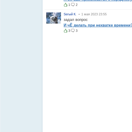
1
2
Serый К.
1 мая 2023 23:55
задал вопрос
И чЁ делать при нехватке времени
3
3