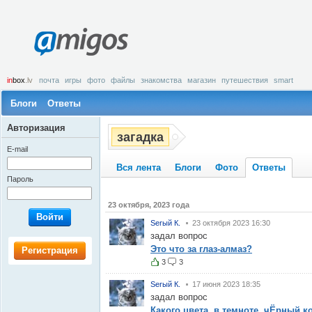
amigos
in
box
.lv
почта
игры
фото
файлы
знакомства
магазин
путешествия
smart
Блоги
Ответы
Авторизация
загадка
E-mail
Вся лента
Блоги
Фото
Ответы
Пароль
23 октября, 2023 года
Войти
Serый К.
23 октября 2023 16:30
задал вопрос
Это что за глаз-алмаз?
Регистрация
3
3
Serый К.
17 июня 2023 18:35
задал вопрос
Какого цвета, в темноте, чЁрный к