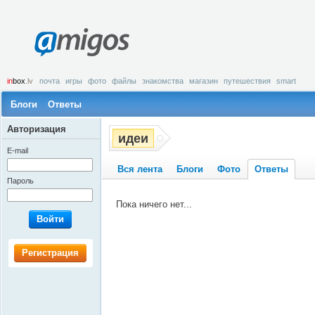
amigos
in
box
.lv
почта
игры
фото
файлы
знакомства
магазин
путешествия
smart
Блоги
Ответы
Авторизация
идеи
E-mail
Вся лента
Блоги
Фото
Ответы
Пароль
Пока ничего нет...
Войти
Регистрация