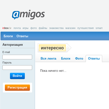
amigos
in
box
.lv
почта
игры
фото
файлы
знакомства
магазин
путешествия
smart
Блоги
Ответы
Авторизация
интересно
E-mail
Вся лента
Блоги
Фото
Ответы
Пароль
Пока ничего нет...
Войти
Регистрация