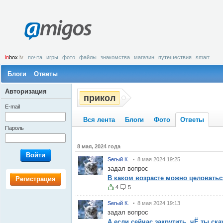
amigos
in
box
.lv
почта
игры
фото
файлы
знакомства
магазин
путешествия
smart
Блоги
Ответы
Авторизация
прикол
E-mail
Вся лента
Блоги
Фото
Ответы
Пароль
8 мая, 2024 года
Войти
Serый К.
8 мая 2024 19:25
задал вопрос
В каком возрасте можно целоватьс
Регистрация
4
5
Serый К.
8 мая 2024 19:13
задал вопрос
А если сейчас закрутить, чЁ ты ск