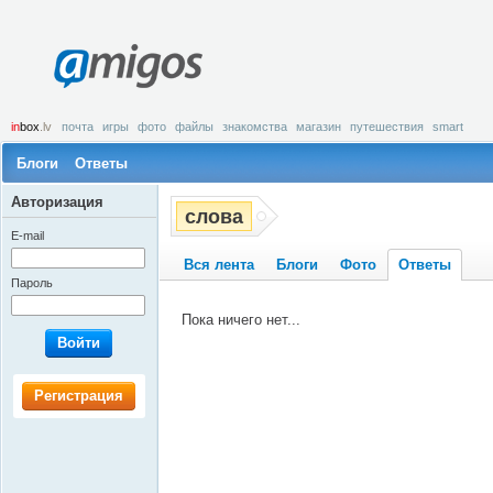
amigos
in
box
.lv
почта
игры
фото
файлы
знакомства
магазин
путешествия
smart
Блоги
Ответы
Авторизация
слова
E-mail
Вся лента
Блоги
Фото
Ответы
Пароль
Пока ничего нет...
Войти
Регистрация