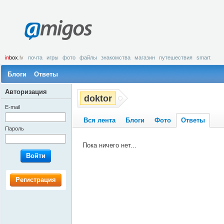
amigos
in
box
.lv
почта
игры
фото
файлы
знакомства
магазин
путешествия
smart
Блоги
Ответы
Авторизация
doktor
E-mail
Вся лента
Блоги
Фото
Ответы
Пароль
Пока ничего нет...
Войти
Регистрация