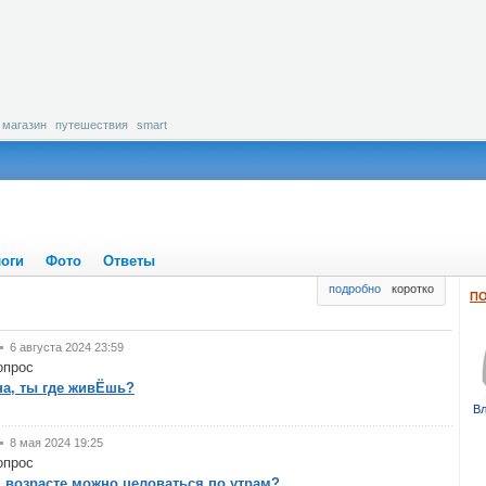
магазин
путешествия
smart
оги
Фото
Ответы
подробно
коротко
ПО
6 августа 2024 23:59
опрос
а, ты где живЁшь?
В
8 мая 2024 19:25
опрос
 возрасте можно целоваться по утрам?