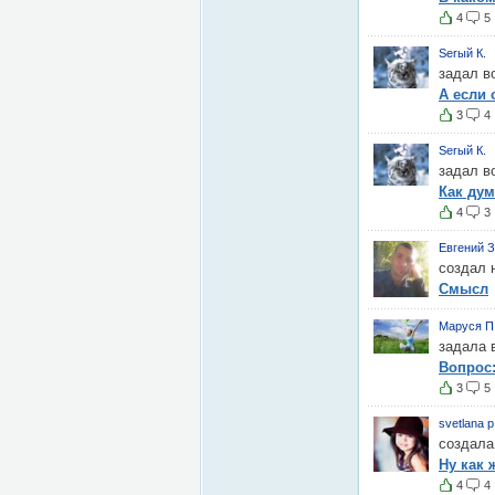
4
5
Serый К.
задал в
А если 
3
4
Serый К.
задал в
Как дум
4
3
Евгений З
создал 
Смысл
Маруся П
задала 
Вопрос:
3
5
svetlana p
создала
Ну как 
4
4