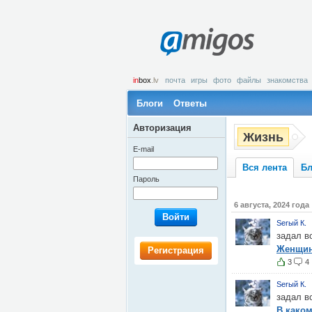
amigos
in
box
.lv
почта
игры
фото
файлы
знакомства
Блоги
Ответы
Авторизация
Жизнь
E-mail
Вся лента
Бл
Пароль
6 августа, 2024 года
Войти
Serый К.
задал в
Женщин
Регистрация
3
4
Serый К.
задал в
В каком