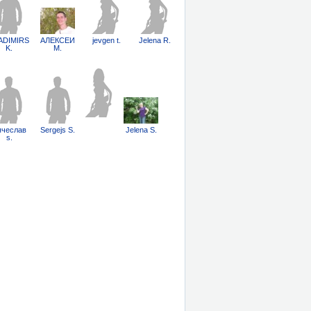
ADIMIRS
АЛЕКСЕЙ
jevgen t.
Jelena R.
K.
М.
ячеслав
Sergejs Š.
Jelena S.
s.