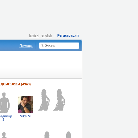
latviski
english
Регистрация
Помощь
ДПИСЧИКИ (4948)
ладимир
Miks M.
З.