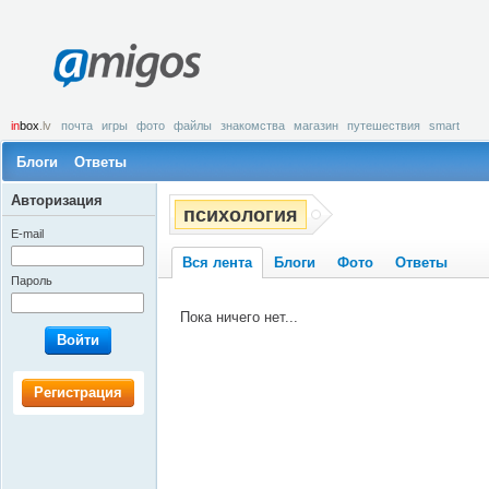
amigos
in
box
.lv
почта
игры
фото
файлы
знакомства
магазин
путешествия
smart
Блоги
Ответы
Авторизация
психология
E-mail
Вся лента
Блоги
Фото
Ответы
Пароль
Пока ничего нет...
Войти
Регистрация