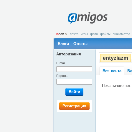
amigos
in
box
.lv
почта
игры
фото
файлы
знакомства
Блоги
Ответы
Авторизация
entyziazm
E-mail
Вся лента
Бл
Пароль
Пока ничего нет..
Войти
Регистрация