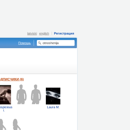
latviski
english
Регистрация
Помощь
ДПИСЧИКИ (6)
spicious
Laura M.
i.