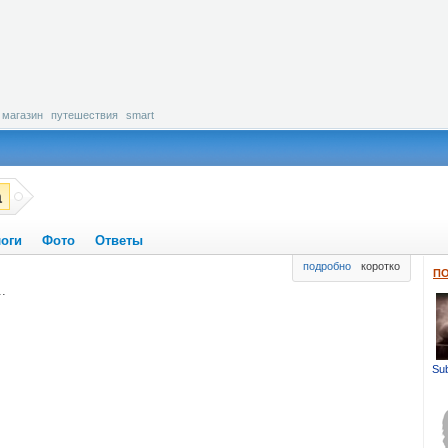
магазин
путешествия
smart
a
оги
Фото
Ответы
подробно
коротко
ПО
.
Sub