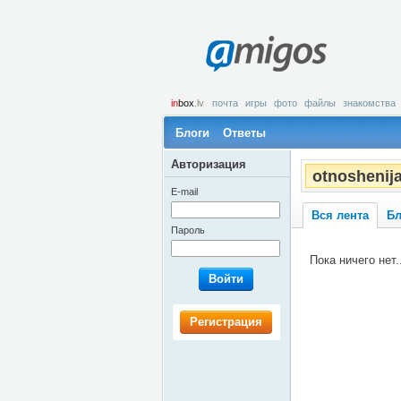
amigos
in
box
.lv
почта
игры
фото
файлы
знакомства
Блоги
Ответы
Авторизация
otnoshenij
E-mail
Вся лента
Бл
Пароль
Пока ничего нет..
Войти
Регистрация