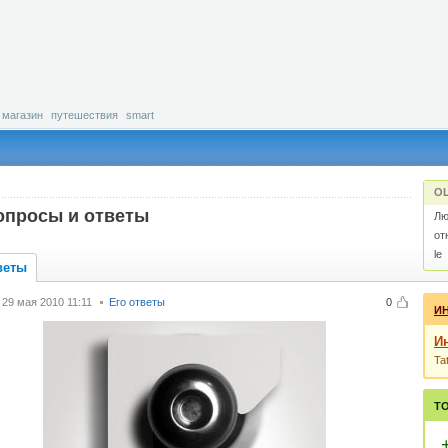
магазин
путешествия
smart
О
опросы и ответы
Лю
от
le
веты
29 мая 2010 11:11
Его ответы
0
И
Ин
Ta
Т