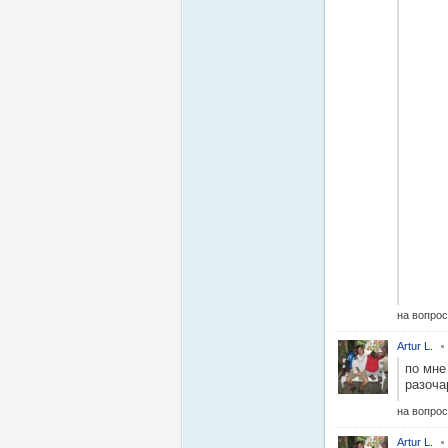
на вопро
Artur L.
по мне
разоча
на вопро
Artur L.