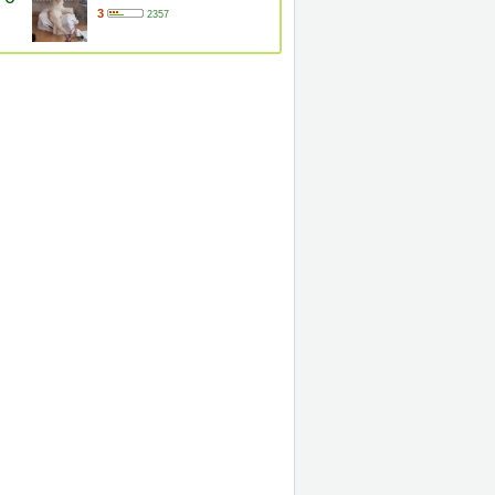
3
2357