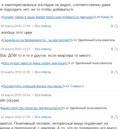
 и заинтересованных взглядов не видел, соответственно даже
я подходить нет, ни то чтобы добиваться.
с
Почему парни в наше время перестали добиваться девушек?
от
Nataly N.
30 марта 2010 17:44
Его ответы
0
 вообще этот цирк
с
Свадьба из-за беременности - за или против?!
от Удалённый пользователь
29 марта 2010 13:13
Его ответы
0
 Вас ДОМ то и то и другое, если квартира то никого.
с
Кого лучше завести дома собаку или кошку?
от Удалённый пользователь
20 марта 2010 11:30
Его ответы
0
с
Посоветуйте хороший фильм про жизнь?
от
Славка С.
19 марта 2010 18:04
Его ответы
айп (skype)
Какие средства связи вы предпочитаете?!
от Удалённый пользователь
12 марта 2010 17:04
Его ответы
0
авится. Позитивный человек, интересные вещи подмечает из
жизни и преподносит с юмором. А то, что по телевизору его много