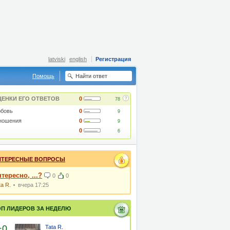
latviski
english
Регистрация
Помощь
?
ЦЕНКИ ЕГО ОТВЕТОВ
0
78
бовь
0
9
ношения
0
9
0
6
НТЕРЕСНЫЕ ВОПРОСЫ
тересно, ...?
0
0
ta R.
вчера 17:25
ОП ЛИДЕРОВ ЗА НЕДЕЛЮ
+0
Tata R.