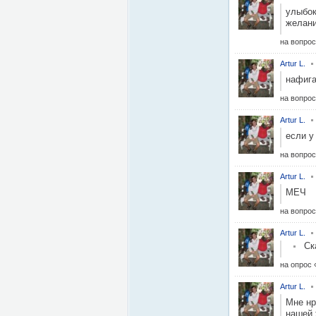
улыбок
желани
на вопро
Artur L.
нафига
на вопро
Artur L.
если у
на вопро
Artur L.
МЕЧ
на вопро
Artur L.
Ск
на опрос
Artur L.
Мне нр
нашей 