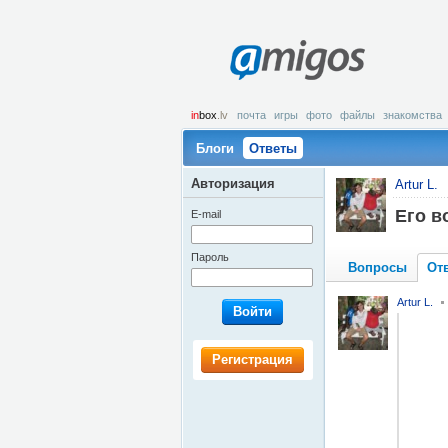
amigos
in
box
.lv
почта
игры
фото
файлы
знакомства
Блоги
Ответы
Авторизация
Artur L.
Его в
E-mail
Пароль
Вопросы
От
Artur L.
Войти
Регистрация