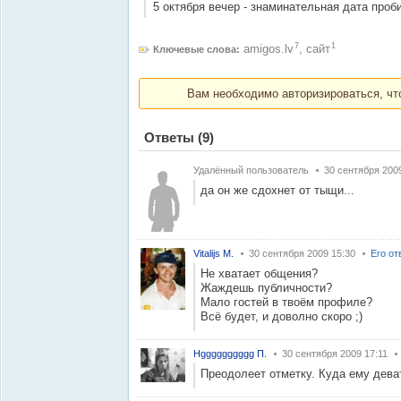
5 октября вечер - знаминательная дата проб
7
1
amigos.lv
,
сайт
Ключевые слова:
Вам необходимо авторизироваться, что
Ответы
(9)
Удалённый пользователь
30 сентября 200
да он же сдохнет от тыщи...
Vitalijs M.
30 сентября 2009 15:30
Его от
Не хватает общения?
Жаждешь публичности?
Мало гостей в твоём профиле?
Всё будет, и доволно скоро ;)
Нgggggggggg П.
30 сентября 2009 17:11
Преодолеет отметку. Куда ему дева