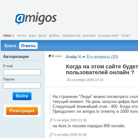
amigos
in
box
.lv
почта
игры
фото
файлы
знакомства
магазин
путешествия
smart
Блоги
Ответы
Авторизация
Агиба Ч.
Его вопросы (10)
Когда на этом сайте будет
E-mail
пользователей онлайн ?
Пароль
30 сентября 2009 14:19
Войти
На страничке "Люди" можно посмотреть скол
текущий момент. На день запуска цифра была
Следующий ближайший этап - 400. Когда это
Регистрация
Преодолеет ли amigos.lv отметку в 1000 поль
1 октября 2009 23:36
на 4sex.lv похоже порядка 800 онлайн.
5 октября 2009 22:09