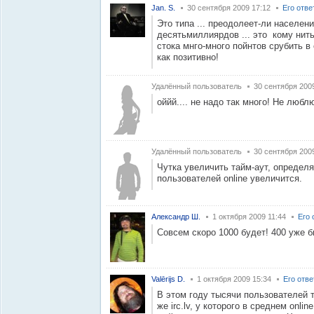
Jan. S.
30 сентября 2009 17:12
Его отве
Это типа ... преодолеет-ли населен
десятьмиллиярдов ... это кому нить
стока мнго-много пойнтов срубить в
как позитивно!
Удалённый пользователь
30 сентября 200
оййй.... не надо так много! Не любл
Удалённый пользователь
30 сентября 200
Чутка увеличить тайм-аут, определ
пользователей online увеличится.
Александр Ш.
1 октября 2009 11:44
Его 
Совсем скоро 1000 будет! 400 уже б
Valērijs D.
1 октября 2009 15:34
Его отв
В этом году тысячи пользователей т
же irc.lv, у которого в среднем onli