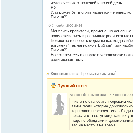
человеческих отношений и по сей день.
P.S.
Или может быть опять найдётся человек, ко
Библия?"
3 ноября 2009 20:36
Менялись правители, времена, но основные
прослеживались в различных религиозных н
Возможно в споре, каждый из нас когда-либ
аргумент "Так написано в Библии", или наоб
Библия?".
Но согласитесь в спорах о человеческих от
религиозной темы.
0
Прописные истины
Ключевые слова:
Лучший ответ
Удалённый пользователь
3 ноября 200
Никто не становится хорошим че
такие люди,которые добровольно 
терпеливо переносят боль.Люди 
совести от поступков,ставших у 
надо не обрядами и церемониями
это не место и не время.