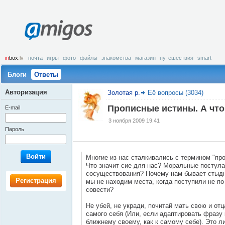
amigos
in
box
.lv
почта
игры
фото
файлы
знакомства
магазин
путешествия
smart
Блоги
Ответы
Авторизация
Золотая р.
Её вопросы (3034)
Прописные истины. А что
E-mail
3 ноября 2009 19:41
Пароль
Войти
Многие из нас сталкивались с термином "пр
Что значит сие для нас? Моральные постул
сосуществования? Почему нам бывает стыд
Регистрация
мы не находим места, когда поступили не по
совести?
Не убей, не укради, почитай мать свою и отц
самого себя (Или, если адаптировать фразу 
ближнему своему, как к самому себе). Это л