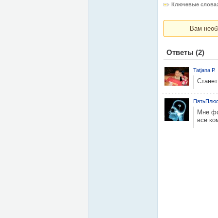
Ключевые слова
Вам необ
Ответы
(2)
Tatjana Р.
Станет
ПятьПлюс
Мне фс
все ко