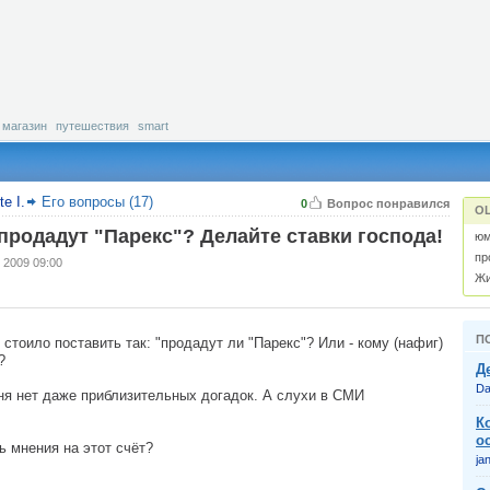
магазин
путешествия
smart
e I.
Его вопросы (17)
0
Вопрос понравился
О
продадут "Парекс"? Делайте ставки господа!
юм
пр
 2009 09:00
Жи
П
 стоило поставить так: "продадут ли "Парекс"? Или - кому (нафиг)
?
Д
Da
ня нет даже приблизительных догадок. А слухи в СМИ
К
о
ь мнения на этот счёт?
ja