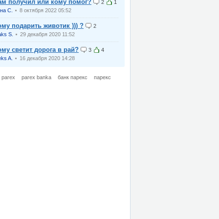
ам получил или кому помог?
2
1
на С.
8 октября 2022 05:52
ому подарить животик ))) ?
2
ks S.
29 декабря 2020 11:52
ому светит дорога в рай?
3
4
eks A.
16 декабря 2020 14:28
parex
parex banka
банк парекс
парекс