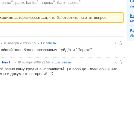
С
0
0
0
0
parex
,
parex banka
,
парекс
,
банк парекс
:
Ла
К
ходимо авторизироваться, что бы ответить на этот вопрос.
Ma
К
Al
10 ноября 2009 22:55
Её ответы
0
 общий план более прозрачным - уйдёт и "Парекс".
Пять П.
10 ноября 2009 22:59
Его ответы
0
ё равно каму кредит выплачивать! :) а вообще - лучшебы и них
мпы и документы сгорели! :D