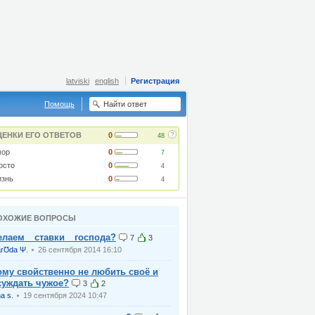
latviski
english
Регистрация
Помощь
?
ЦЕНКИ ЕГО ОТВЕТОВ
0
48
ор
0
7
осто
0
4
знь
0
4
ОХОЖИЕ ВОПРОСЫ
елаем__ставки__господа?
7
3
rƱda Ψ.
26 сентября 2014 16:10
ому свойственно не любить своё и
суждать чужое?
3
2
na s.
19 сентября 2024 10:47