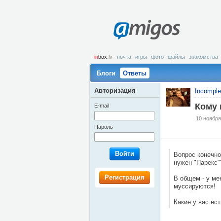
amigos
in
box
.lv
почта
игры
фото
файлы
знакомства
Блоги
Ответы
Авторизация
Incomplet
Кому 
E-mail
10 ноября
Пароль
Войти
Вопрос конечно
нужен "Парекс"
Регистрация
В общем - у ме
муссируются!
Какие у вас ест