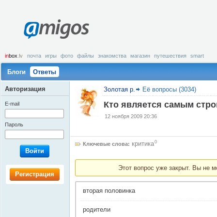
amigos
in
box
.lv
почта
игры
фото
файлы
знакомства
магазин
путешествия
smart
Блоги
Ответы
Авторизация
Золотая р.
Её вопросы (3034)
Кто является самым стр
E-mail
12 ноября 2009 20:36
Пароль
0
критикa
Ключевые слова:
Войти
Этот вопрос уже закрыт. Вы не м
Регистрация
вторая половинка
родители