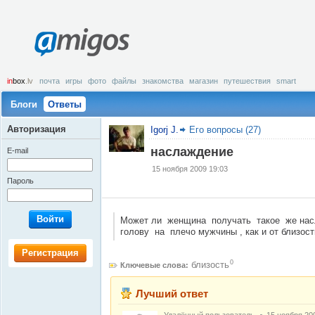
amigos
in
box
.lv
почта
игры
фото
файлы
знакомства
магазин
путешествия
smart
Блоги
Ответы
Авторизация
Igorj J.
Его вопросы (27)
наслаждение
E-mail
15 ноября 2009 19:03
Пароль
Войти
Может ли женщина получать такое же насл
голову на плечо мужчины , как и от близости
Регистрация
0
близость
Ключевые слова:
Лучший ответ