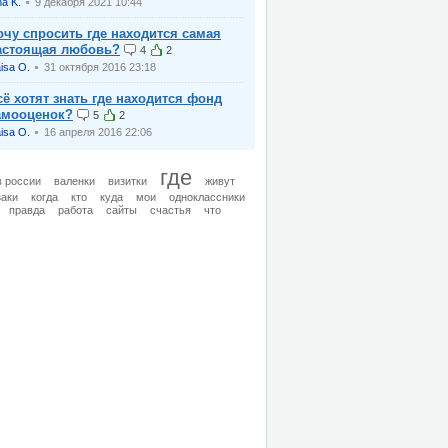
na K.
9 декабря 2021 10:44
очу спросить где находится самая
астоящая любовь?
4
2
isa O.
31 октября 2016 23:18
сё хотят знать где находится фонд
амооценок?
5
2
isa O.
16 апреля 2016 22:06
где
в россии
валенки
визитки
живут
заки
когда
кто
куда
мои
одноклассники
правда
работа
сайты
счастья
что