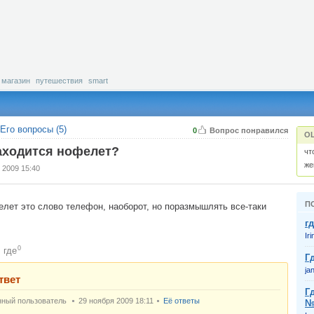
магазин
путешествия
smart
Его вопросы (5)
0
Вопрос понравился
О
аходится нофелет?
чт
же
 2009 15:40
П
лет это слово телефон, наоборот, но поразмышлять все-таки
г
Iri
0
где
:
Г
ja
твет
Г
нный пользователь
29 ноября 2009 18:11
Её ответы
№