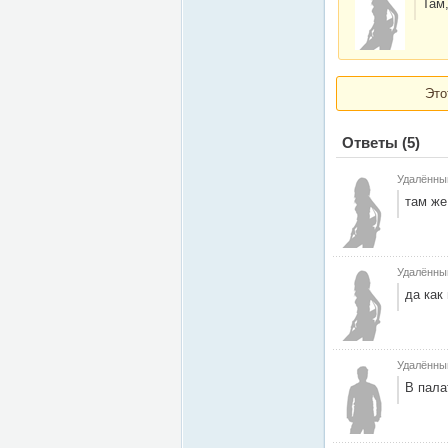
Там
Это
Ответы
(5)
Удалённы
там же
Удалённы
да как
Удалённы
В пала