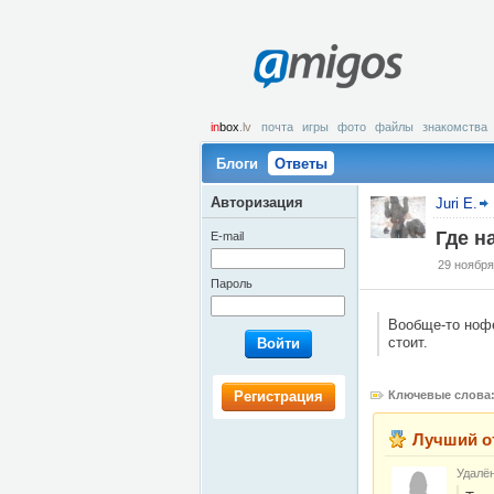
amigos
in
box
.lv
почта
игры
фото
файлы
знакомства
Блоги
Ответы
Авторизация
Juri E.
Где н
E-mail
29 ноября
Пароль
Вообще-то нофе
стоит.
Войти
Регистрация
Ключевые слова
Лучший о
Удалё