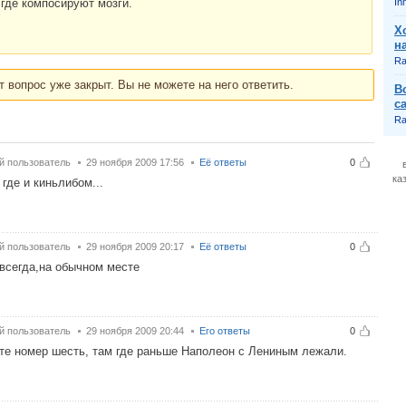
,где компосируют мозги.
In
Х
н
Ra
т вопрос уже закрыт. Вы не можете на него ответить.
В
с
Ra
й пользователь
29 ноября 2009 17:56
Её ответы
0
ка
 где и киньлибом...
й пользователь
29 ноября 2009 20:17
Её ответы
0
 всегда,на обычном месте
й пользователь
29 ноября 2009 20:44
Его ответы
0
те номер шесть, там где раньше Наполеон с Лениным лежали.