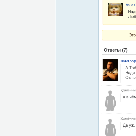
Лана С
Над
Люб
Это
Ответы
(7)
ФотоГраф
- А Тэ
- Надя
- Отлы
Удалённы
а в чё
Удалённы
Да уж,