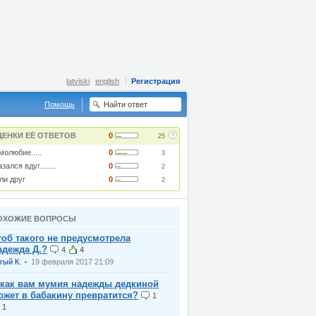
latviski
english
Регистрация
Помощь
?
ЦЕНКИ ЕЁ ОТВЕТОВ
0
25
молюбие.....
0
3
зался вдуг........
0
2
ли друг
0
2
ОХОЖИЕ ВОПРОСЫ
тоб такого не предусмотрела
адежда Д.?
4
4
rый К.
19 февраля 2017 21:09
 как вам мумия надежды дедкиной
ожет в бабакину превратится?
1
1