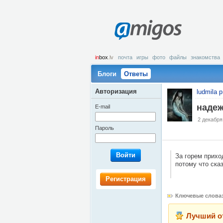
amigos
in
box
.lv
почта
игры
фото
файлы
знакомства
Блоги
Ответы
Авторизация
ludmila p
надежд
E-mail
2 декабря
Пароль
Войти
За горем прихо
потому что ска
Регистрация
Ключевые слова
Лучший о