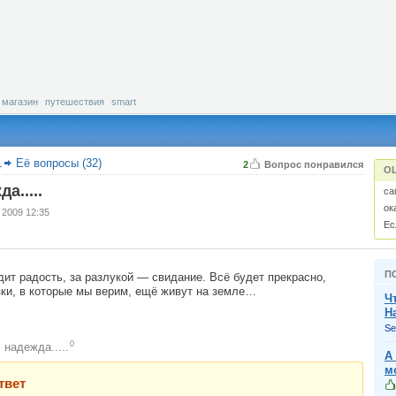
магазин
путешествия
smart
.
Её вопросы (32)
2
Вопрос понравился
О
а.....
са
ока
 2009 12:35
Ес
П
дит радость, за разлукой — свидание. Всё будет прекрасно,
зки, в которые мы верим, ещё живут на земле…
Ч
Н
Se
0
надежда.....
:
А
м
твет