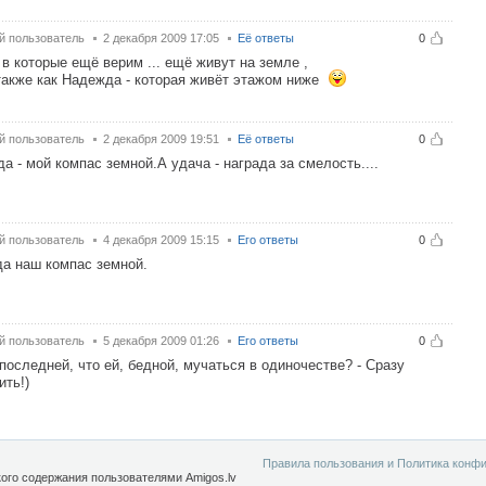
й пользователь
2 декабря 2009 17:05
Её ответы
0
 в которые ещё верим ... ещё живут на земле ,
также как Надежда - которая живёт этажом ниже
й пользователь
2 декабря 2009 19:51
Её ответы
0
а - мой компас земной.А удача - награда за смелость....
й пользователь
4 декабря 2009 15:15
Его ответы
0
а наш компас земной.
й пользователь
5 декабря 2009 01:26
Его ответы
0
последней, что ей, бедной, мучаться в одиночестве? - Сразу
ить!)
Правила пользования и Политика конф
го содержания пользователями Amigos.lv