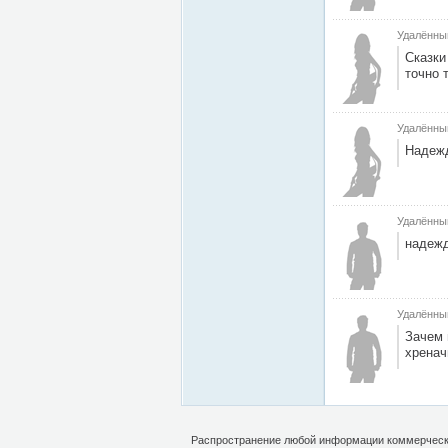
Удалённы
Сказки
точно 
Удалённы
Надежд
Удалённы
надежд
Удалённы
Зачем 
хренач
Распространение любой информации коммерческо