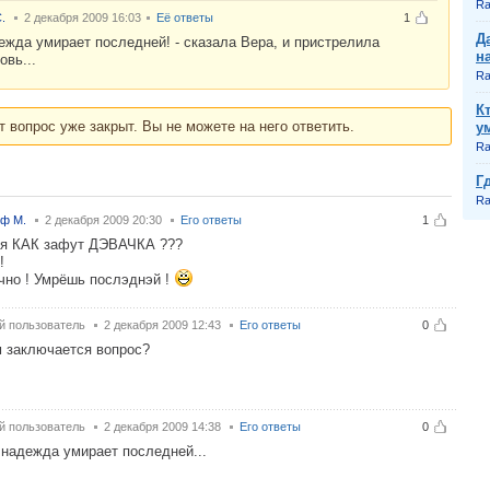
Ra
.
2 декабря 2009 16:03
Её ответы
1
Д
ежда умирает последней! - сказала Вера, и пристрелила
н
овь...
Ra
К
т вопрос уже закрыт. Вы не можете на него ответить.
у
Ra
Г
Ra
ф M.
2 декабря 2009 20:30
Его ответы
1
бя КАК зафут ДЭВАЧКА ???
 !
чно ! Умрёшь послэднэй !
й пользователь
2 декабря 2009 12:43
Его ответы
0
м заключается вопрос?
й пользователь
2 декабря 2009 14:38
Его ответы
0
 надежда умирает последней...