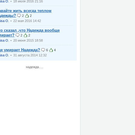
isa O.
18 июля 2016 21:16
авайте жить всегда теплом
адежды?
2
2
isa O.
22 мая 2016 14:42
то сказал ,что Надежда вообще
мирает?
2
2
isa O.
20 июня 2015 18:58
де умирает Надежда?
6
4
isa O.
31 августа 2014 12:32
надежда.....