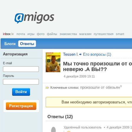
amigos
in
box
.lv
почта
игры
фото
файлы
знакомства
магазин
путешествия
smart
Блоги
Ответы
Авторизация
Tessen l.
Его вопросы (1)
Мы точно произошли от о
E-mail
неверю .А ВЫ??
Пароль
4 декабря 2009 19:11
0
произошли от обезьян
Ключевые слова:
Войти
Вам необходимо авторизироваться, что
Регистрация
Ответы
(12)
Удалённый пользователь
4 декабря 2009 1