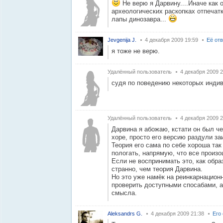
Не верю я Дарвину....Иначе как 
археологических раскопках отпечатк
лапы динозавра...
Jevgenija J.
4 декабря 2009 19:59
Её от
я тоже не верю.
Удалённый пользователь
4 декабря 2009 2
судя по поведению некоторых инди
Удалённый пользователь
4 декабря 2009 2
Дарвина я абожаю, кстати он был ч
хоре, просто его версию раздули з
Теория его сама по себе хороша так
пологать, напрямую, что все произо
Если не воспринимать это, как обра
странно, чем теория Дарвина.
Но это уже намёк на реинкарнационн
проверить доступными спосабами, а 
смысла.
Aleksandrs G.
4 декабря 2009 21:38
Его