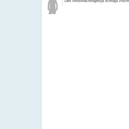
Deti viroslinachinajetsja lichnaja zhizhn,ur