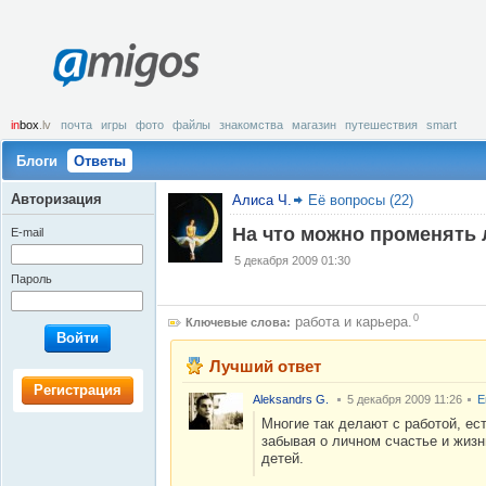
amigos
in
box
.lv
почта
игры
фото
файлы
знакомства
магазин
путешествия
smart
Блоги
Ответы
Авторизация
Алиса Ч.
Её вопросы (22)
На что можно променять
E-mail
5 декабря 2009 01:30
Пароль
0
работа и карьера.
Ключевые слова:
Войти
Лучший ответ
Регистрация
Aleksandrs G.
5 декабря 2009 11:26
Е
Многие так делают с работой, ес
забывая о личном счастье и жизн
детей.