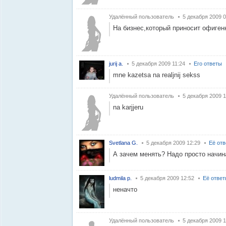
Удалённый пользователь
5 декабря 2009 0
На бизнес,который приносит офиген
jurij a.
5 декабря 2009 11:24
Его ответы
mne kazetsa na realjnij sekss
Удалённый пользователь
5 декабря 2009 1
na karjjeru
Svetlana G.
5 декабря 2009 12:29
Её от
А зачем менять? Надо просто начин
ludmila p.
5 декабря 2009 12:52
Её отве
неначто
Удалённый пользователь
5 декабря 2009 1