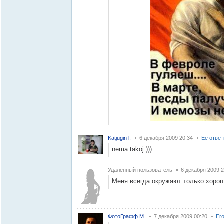
Katjugin l.
6 декабря 2009 20:34
Её отве
nema takoj:)))
Удалённый пользователь
6 декабря 2009 2
Меня всегда окружают только хорош
ФотоГрафф M.
7 декабря 2009 00:20
Ег