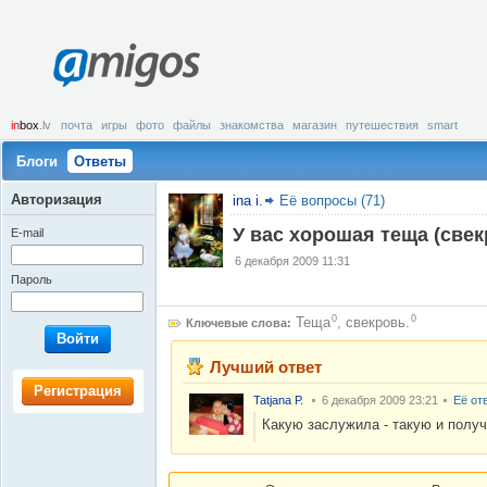
amigos
in
box
.lv
почта
игры
фото
файлы
знакомства
магазин
путешествия
smart
Блоги
Ответы
Авторизация
ina i.
Её вопросы (71)
У вас хорошая теща (свек
E-mail
6 декабря 2009 11:31
Пароль
0
0
Теща
,
свекровь.
Ключевые слова:
Войти
Лучший ответ
Регистрация
Tatjana Р.
6 декабря 2009 23:21
Её от
Какую заслужила - такую и получ