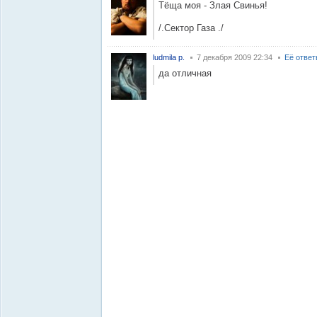
Тёща моя - Злая Свинья!
/.Сектор Газа ./
ludmila p.
7 декабря 2009 22:34
Её отве
да отличная