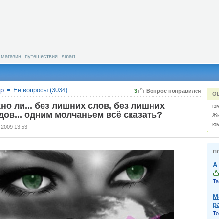
магазин
путешествия
smart
р.
Её вопросы (3034)
3
Вопрос понравился
О
но ли... без лишних слов, без лишних
юм
дов... одним молчаньем всё сказать?
Жи
юм
 2009 13:53
П
А
Ta
М
р
То