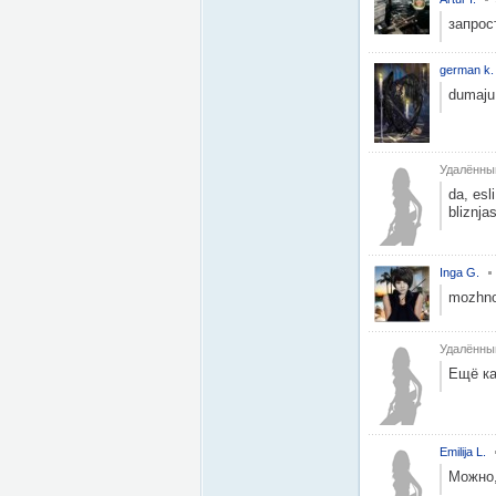
запрос
german k.
dumaju 
Удалённы
da, esl
bliznj
Inga G.
mozhno
Удалённы
Ещё ка
Emilija L.
Можно,