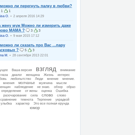
 можно ли перегнуть палку в любви?
1
1
isa O.
2 апреля 2016 14:29
а жену муж Можно ли измерить даже
лово МАМА ?
3
3
isa O.
9 мая 2015 17:12
 можно ли сказать про Вас ...пару
асковых ?
5
3
na M.
28 сентября 2013 22:01
взгляд
ущее
Ваша версия
внимание
глаза
диалог
женщина
Жизнь
интерес
бовь
любопытство
Люди
мнение
мнение.
молчанье
мнения
мужчина
мысли
женщин
наблюдение
не знаю.
обзор
образ
определение
от жены
оценка
Ошибка
словo
разочарование
сила
слово
сравнение
темнота
Терпение
украдкой
улыбка
характер
Это все полная ерунда
юмор