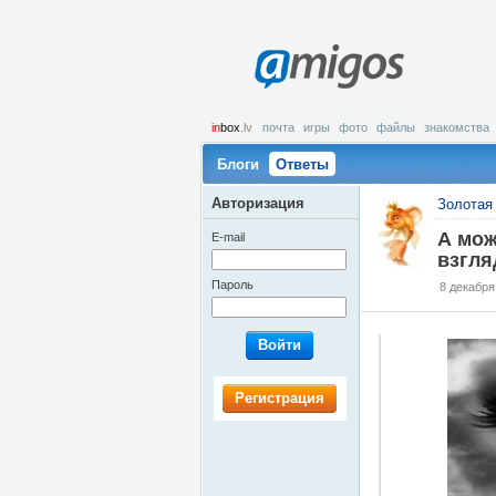
amigos
in
box
.lv
почта
игры
фото
файлы
знакомства
Блоги
Ответы
Авторизация
Золотая 
А мож
E-mail
взгля
Пароль
8 декабря
Войти
Регистрация