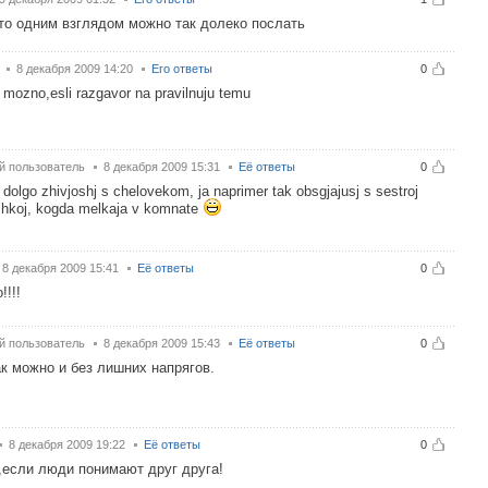
то одним взглядом можно так долеко послать
8 декабря 2009 14:20
Его ответы
0
mozno,esli razgavor na pravilnuju temu
й пользователь
8 декабря 2009 15:31
Её ответы
0
i dolgo zhivjoshj s chelovekom, ja naprimer tak obsgjajusj s sestroj
ashkoj, kogda melkaja v komnate
8 декабря 2009 15:41
Её ответы
0
!!!!
й пользователь
8 декабря 2009 15:43
Её ответы
0
к можно и без лишних напрягов.
8 декабря 2009 19:22
Её ответы
0
если люди понимают друг друга!