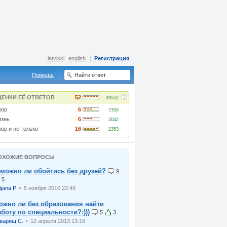
latviski
english
Регистрация
Помощь
?
ЦЕНКИ ЕЁ ОТВЕТОВ
52
39552
ор
6
7350
знь
6
3042
ор и не только
16
2353
ОХОЖИЕ ВОПРОСЫ
 можно ли обойтись без друзей?
9
5
tjana Р.
5 ноября 2010 22:49
ожно ли без образования найти
аботу по специальности?:)))
5
3
варищ С.
12 апреля 2013 13:16