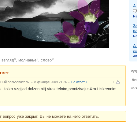
А
Ra
З
с
Ra
А
л
An
0
0
0
взгляд
,
молчанье
,
словo
:
буд
твет
Лю
нный пользователь
8 декабря 2009 21:26
Её ответы
1
на 
...tolko vzgljad dolzen bitj virazitelnim,pronizivajus4im i iskrennim...
т вопрос уже закрыт. Вы не можете на него ответить.