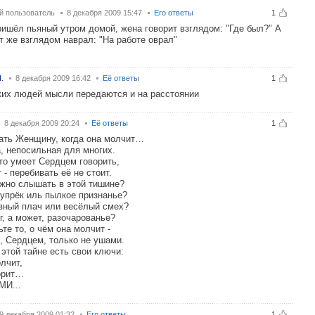
й пользователь
8 декабря 2009 15:47
Его ответы
1
ишёл пьяный утром домой, жена говорит взглядом: "Где был?" А
т же взглядом наврал: "На работе оврал"
.
8 декабря 2009 16:42
Её ответы
1
ких людей мысли передаются и на расстоянии
8 декабря 2009 20:24
Её ответы
1
ть Женщину, когда она молчит…
, непосильная для многих.
о умеет Сердцем говорить,
 - перебивать её не стоит.
жно слышать в этой тишине?
упрёк иль пылкое признанье?
ный плач или весёлый смех?
г, а может, разочарованье?
те то, о чём она молчит -
 Сердцем, только не ушами.
 этой тайне есть свои ключи:
лчит,
орит…
МИ...
9 декабря 2009 01:32
Его ответы
1