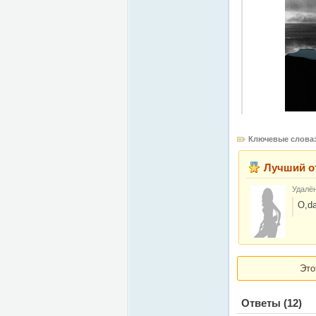
Ключевые слова
Лучший о
Удалё
O,da
Это
Ответы
(12)