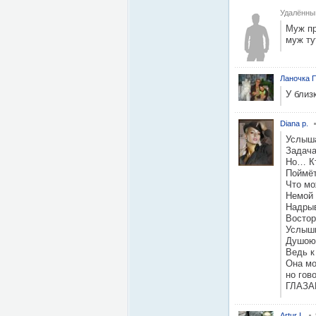
Удалённы
Муж пр
муж ту
Ланочка П
У близ
Diana p.
Услыша
Задача
Но… Кт
Поймёт
Что мо
Немой 
Надрыв
Востор
Услышь
Душою,
Ведь к
Она мо
но гов
ГЛАЗА
Artur I.