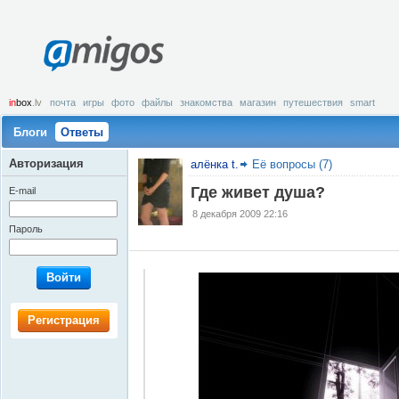
amigos
in
box
.lv
почта
игры
фото
файлы
знакомства
магазин
путешествия
smart
Блоги
Ответы
Авторизация
алёнка t.
Её вопросы (7)
Где живет душа?
E-mail
8 декабря 2009 22:16
Пароль
Войти
Регистрация