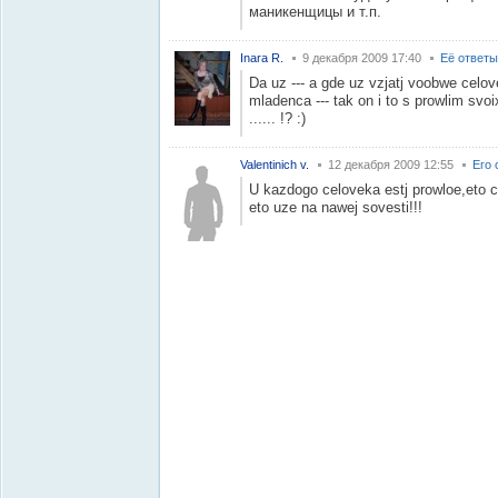
маникенщицы и т.п.
Inara R.
9 декабря 2009 17:40
Её ответы
Da uz --- a gde uz vzjatj voobwe celov
mladenca --- tak on i to s prowlim svoi
...... !? :)
Valentinich v.
12 декабря 2009 12:55
Его 
U kazdogo celoveka estj prowloe,eto c
eto uze na nawej sovesti!!!