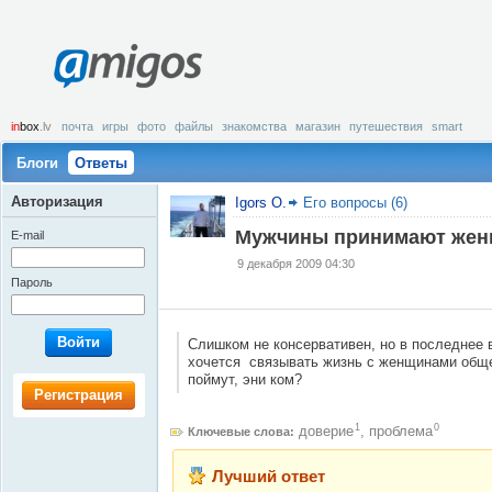
amigos
in
box
.lv
почта
игры
фото
файлы
знакомства
магазин
путешествия
smart
Блоги
Ответы
Авторизация
Igors O.
Его вопросы (6)
Мужчины принимают жен
E-mail
9 декабря 2009 04:30
Пароль
Войти
Слишком не консервативен, но в последнее 
хочется связывать жизнь с женщинами обще
поймут, эни ком?
Регистрация
1
0
доверие
,
проблема
Ключевые слова:
Лучший ответ