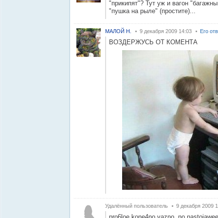
"прикипят"? Тут уж и вагон "багажны
"пушка на рыле" (простите)...
МАЛОЙ Н.
9 декабря 2009 14:03
Его от
ВОЗДЕРЖУСЬ ОТ КОМЕНТА
Удалённый пользователь
9 декабря 2009 1
pro6loe kone4no vazno, no nastojawee