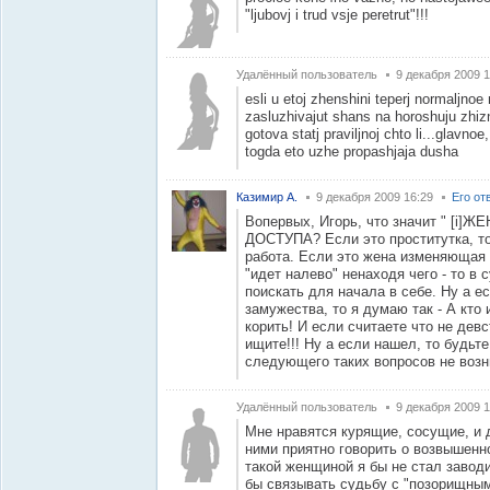
"ljubovj i trud vsje peretrut"!!!
Удалённый пользователь
9 декабря 2009 1
esli u etoj zhenshini teperj normaljnoe
zasluzhivajut shans na horoshuju zhizn
gotova statj praviljnoj chto li...glavno
togda eto uzhe propashjaja dusha
Казимир А.
9 декабря 2009 16:29
Его от
Вопервых, Игорь, что значит " 
ДОСТУПА? Если это проститутка, то 
работа. Если это жена изменяющая 
"идет налево" ненаходя чего - то в
поискать для начала в себе. Ну а 
замужества, то я думаю так - А кто 
корить! И если считаете что не дев
ищите!!! Ну а если нашел, то будьт
следующего таких вопросов не возн
Удалённый пользователь
9 декабря 2009 1
Мне нравятся курящие, сосущие, и 
ними приятно говорить о возвышенн
такой женщиной я бы не стал заводит
бы связывать судьбу с "позорищным