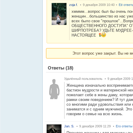
zoja f.
9 декабря 2009 10:40
Её ответ
хмммм...вопрос был бы очень пон
женщин...большинство из нас уже
всех было свое "прошлое"...Во
ОБЩЕСТВЕННОГО ДОСТУПА" 
ШИРПОТРЕБА? УДЬТЕ МУДРЕЕ
НАСТОЯЩЕЕ
Этот вопрос уже закрыт. Вы не м
Ответы
(18)
Удалённый пользователь
9 декабря 2009 1
Женщина изначально воспринимается
бастион мудрости и материнской не
пожелает себе в жены даму, котора
рамки своим поведением? И тут даж
со многими ради удовольствия или 
заниматся и с одним мужчиной. Это
говорим о семье на всю жизнь.
Jan. S.
9 декабря 2009 11:29
Его ответы
Прошлое женщины для мужчины оч в