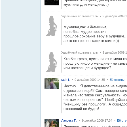
мужчины для женщины. :)
Удалённый пользователь
9 декабря 2009 1
Мужчина,как и Женщина,
полюбив -мудро простит
прошлое,сохранив веру в будущие..
а кто не грешен,тащите камни:))
Удалённый пользователь
9 декабря 2009 1
Кто без греха, пусть кинет в меня к
прошлую инфо о женщине - не связ
или настоящее и будущее?
tash I.
9 декабря 2009 14:35
Её ответы
Честно... Я девственников не видел
с девственницей? Сам, наверно хоч
и знала что такое сексуальность, н
чистым и непорочным". Пообщайся с
"женщину без прошлого". А общедос
отношений не будет!
Ланочка П.
9 декабря 2009 17:34
Её отв
Прошлое ,как и женщины бывает раз