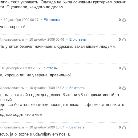
лись себя украшать. Одежда не была основным критерием оценки
ти. Оценивали, каждого по делам.
10 декабря 2009 00:17
Её ответы
0
чень хорошо!
й пользователь
10 декабря 2009 00:48
Его ответы
0
сть учатся беречь. начинаем с одежды, заканчиваем людьми.
10 декабря 2009 09:25
Её ответы
0
ю, хорошо ли, но уверена: правильно!
й пользователь
10 декабря 2009 13:02
Её ответы
0
, только дизайн одежды должен быть ни убого-примитивный, а
енный.
аде все богатенькие детки посещают школы в форме, для них это
иж.
бедные ходят,кто в чем
й пользователь
10 декабря 2009 15:57
Её ответы
0
rovo, ja bi tozhe s udavoljstviem nosila.