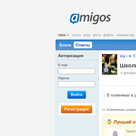
amigos
in
box
.lv
почта
игры
фото
файлы
знакомства
Блоги
Ответы
Авторизация
ina i.
Е
Школь
E-mail
9 декабря
Пароль
Войти
В плявниках в 
Регистрация
Ключевые слова
Лучший о
Удалё