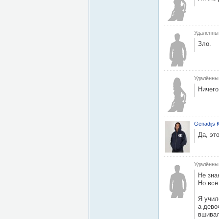
Удалённы
Зло.
Удалённы
Ничего
Genādijs K
Да, эт
Удалённы
Не зна
Но всё
Я учил
а дево
вшивал