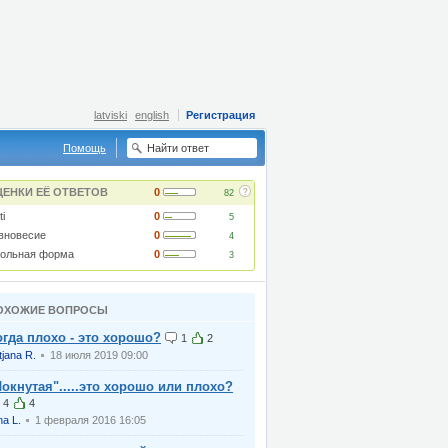
latviski
english
Регистрация
Помощь
?
ЦЕНКИ ЕЁ ОТВЕТОВ
0
82
ti
0
5
вновесие
0
4
ольная форма
0
3
ОХОЖИЕ ВОПРОСЫ
огда плохо - это хорошо?
1
2
tjana R.
18 июля 2019 09:00
Чокнутая".....это хорошо или плохо?
4
4
na L.
1 февраля 2016 16:05