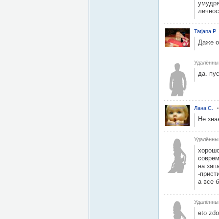
умудря
личнос
Tatjana Р.
Даже о
Удалённы
да. пу
Лана С.
Не зна
Удалённы
хорошо
соврем
на зап
-прист
а все 
Удалённы
eto zdo