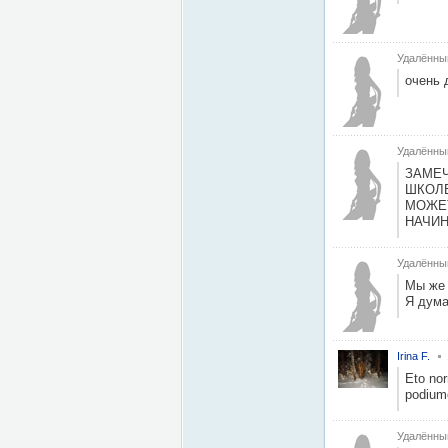
Удалённы
очень 
Удалённы
ЗАМЕЧ
ШКОЛЕ
МОЖЕТ
НАЧИН
Удалённы
Мы же 
Я дума
Irina F.
Eto nor
podium
Удалённы