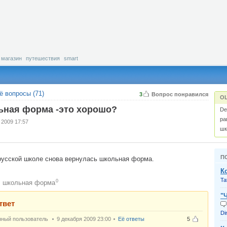
магазин
путешествия
smart
ё вопросы (71)
3
Вопрос понравился
О
ная форма -это хорошо?
De
ра
 2009 17:57
шк
П
русской школе снова вернулась школьная форма.
К
Ta
0
школьная форма
:
"
твет
Di
нный пользователь
9 декабря 2009 23:00
Её ответы
5