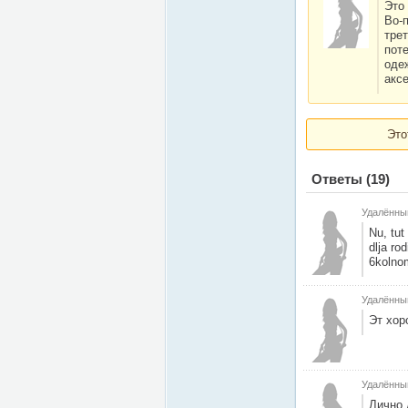
Это
Во-п
тре
пот
одеж
акс
Это
Ответы
(19)
Удалённы
Nu, tut
dlja ro
6kolnom
Удалённы
Эт хор
Удалённы
Лично 