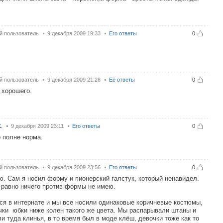
й пользователь
9 декабря 2009 19:33
Его ответы
0
й пользователь
9 декабря 2009 21:28
Её ответы
0
 хорошего.
.
9 декабря 2009 23:11
Его ответы
0
о полне норма.
й пользователь
9 декабря 2009 23:56
Его ответы
0
ю. Сам я носил форму и пионерский галстук, который ненавидел.
 равно ничего против формы не имею.
ся в интернате и мы все носили одинаковые коричневые костюмы,
чки юбки ниже колен такого же цвета. Мы распарывали штаны и
и туда клинья, в то время был в моде клёш, девочки тоже как то