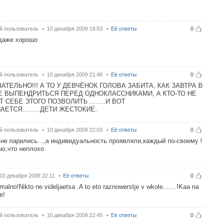
й пользователь
10 декабря 2009 18:53
Её ответы
0
даже хорошо
й пользователь
10 декабря 2009 21:46
Её ответы
0
АТЕЛЬНО!!! А ТО У ДЕВЧЁНОК ГОЛОВА ЗАБИТА, КАК ЗАВТРА В
 ВЫПЕНДРИТЬСЯ ПЕРЕД ОДНОКЛАССНИКАМИ, А КТО-ТО НЕ
 СЕБЕ ЭТОГО ПОЗВОЛИТЬ ........И ВОТ
АЕТСЯ.........ДЕТИ ЖЕСТОКИЕ.
й пользователь
10 декабря 2009 22:03
Её ответы
0
не парились...,а индивидуальность проявляли,каждый по-своему !
ю,что неплохо
10 декабря 2009 22:11
Её ответы
0
malno!Nikto ne videljaetsa .A to eto raznowerstje v wkole.......!Kaa na
e!
й пользователь
10 декабря 2009 22:45
Её ответы
0