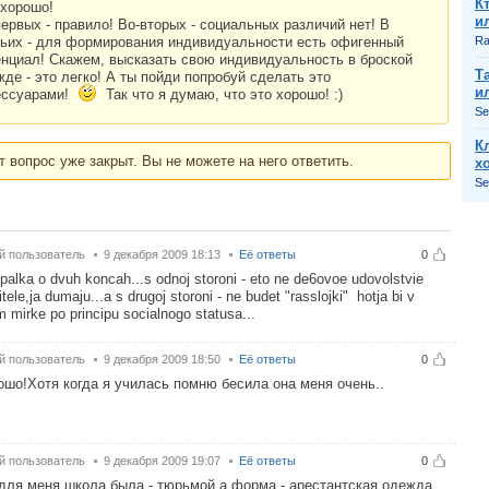
К
 хорошо!
и
ервых - правило! Во-вторых - социальных различий нет! В
тьих - для формирования индивидуальности есть офигенный
Ra
енциал! Скажем, высказать свою индивидуальность в броской
Т
де - это легко! А ты пойди попробуй сделать это
и
ессуарами!
Так что я думаю, что это хорошо! :)
Se
К
т вопрос уже закрыт. Вы не можете на него ответить.
х
Se
й пользователь
9 декабря 2009 18:13
Её ответы
0
 palka o dvuh koncah...s odnoj storoni - eto ne de6ovoe udovolstvie
ditele,ja dumaju...a s drugoj storoni - ne budet "rasslojki" hotja bi v
 mirke po principu socialnogo statusa...
й пользователь
9 декабря 2009 18:50
Её ответы
0
ошо!Хотя когда я училась помню бесила она меня очень..
й пользователь
9 декабря 2009 19:07
Её ответы
0
для меня школа была - тюрьмой,а форма - арестантская одежда.