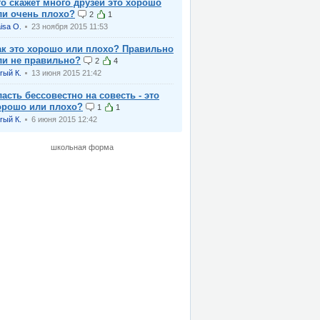
то скажет много друзей это хорошо
ли очень плохо?
2
1
isa O.
23 ноября 2015 11:53
ак это хорошо или плохо? Правильно
ли не правильно?
2
4
rый К.
13 июня 2015 21:42
ласть бессовестно на совесть - это
орошо или плохо?
1
1
rый К.
6 июня 2015 12:42
школьная форма