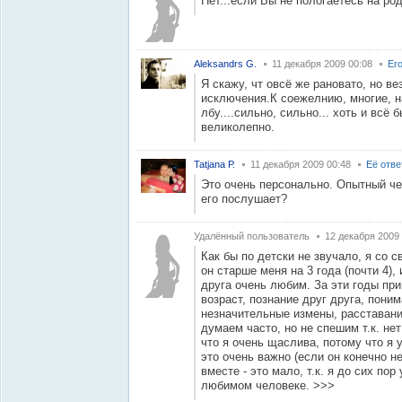
Нет...если Вы не пологаетесь на р
Aleksandrs G.
11 декабря 2009 00:08
Ег
Я скажу, чт овсё же рановато, но 
исключения.К соежелнию, многие, н
лбу....сильно, сильно... хоть и всё
великолепно.
Tatjana Р.
11 декабря 2009 00:48
Её отв
Это очень персонально. Опытный чел
его послушает?
Удалённый пользователь
12 декабря 2009
Как бы по детски не звучало, я со 
он старше меня на 3 года (почти 4),
друга очень любим. За эти годы пр
возраст, познание друг друга, поним
незначительные измены, расставания
думаем часто, но не спешим т.к. не
что я очень щаслива, потому что я
это очень важно (если он конечно не 
вместе - это мало, т.к. я до сих по
любимом человеке. >>>