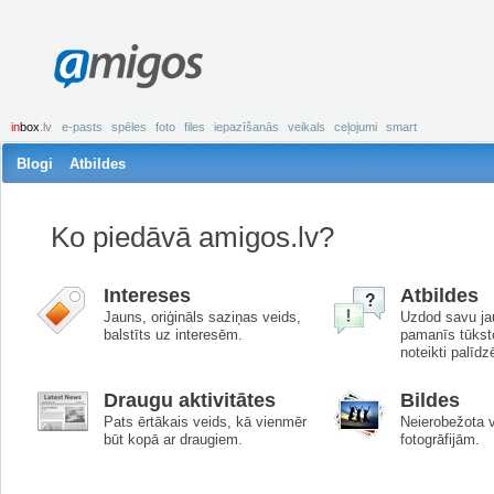
amigos
in
box
.lv
e-pasts
spēles
foto
files
iepazīšanās
veikals
ceļojumi
smart
Blogi
Atbildes
Ko piedāvā amigos.lv?
Intereses
Atbildes
Jauns, oriģināls saziņas veids,
Uzdod savu ja
balstīts uz interesēm.
pamanīs tūkst
noteikti palīdz
Draugu aktivitātes
Bildes
Pats ērtākais veids, kā vienmēr
Neierobežota 
būt kopā ar draugiem.
fotogrāfijām.