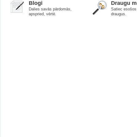
Blogi
Draugu me
Dalies savās pārdomās,
Satiec esošos 
apspried, vērtē.
draugus.