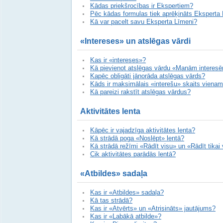
Kādas priekšrocības ir Ekspertiem?
Pēc kādas formulas tiek aprēķināts Eksperta
Kā var pacelt savu Eksperta Līmeni?
«Intereses» un atslēgas vārdi
Kas ir «intereses»?
Kā pievienot atslēgas vārdu «Manām interes
Kapēc obligāti jānorāda atslēgas vārds?
Kāds ir maksimālais «interešu» skaits vienam
Kā pareizi rakstīt atslēgas vārdus?
Aktivitātes lenta
Kāpēc ir vajadzīga aktivitātes lenta?
Kā strādā poga «Noslēpt» lentā?
Kā strādā režīmi «Rādīt visu» un «Rādīt tikai
Cik aktivitātes parādās lentā?
«Atbildes» sadaļa
Kas ir «Atbildes» sadaļa?
Kā tas strādā?
Kas ir «Atvērts» un «Atrisināts» jautājums?
Kas ir «Labākā atbilde»?