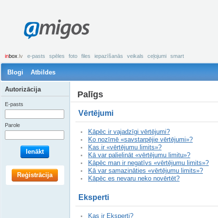
amigos
in
box
.lv
e-pasts
spēles
foto
files
iepazīšanās
veikals
ceļojumi
smart
Blogi
Atbildes
Autorizācija
Palīgs
E-pasts
Vērtējumi
Parole
Kāpēc ir vajadzīgi vērtējumi?
Ko nozīmē «savstarpējie vērtējumi»?
Kas ir «vērtējumu limits»?
Ienākt
Kā var palielināt «vērtējumu limitu»?
Kāpēc man ir negatīvs «vērtējumu limits»?
Kā var samazināties «vērtējumu limits»?
Reģistrācija
Kāpēc es nevaru neko novērtēt?
Eksperti
Kas ir Eksperti?