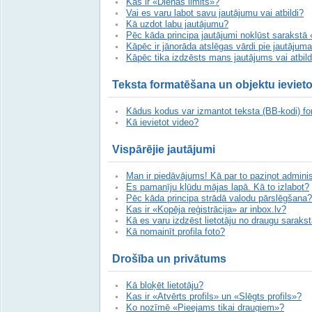
Kas ir «Dienas limits»?
Vai es varu labot savu jautājumu vai atbildi?
Kā uzdot labu jautājumu?
Pēc kāda principa jautājumi nokļūst sarakstā 
Kāpēc ir jānorāda atslēgas vārdi pie jautājum
Kāpēc tika izdzēsts mans jautājums vai atbil
Teksta formatēšana un objektu ieviet
Kādus kodus var izmantot teksta (BB-kodi) f
Kā ievietot video?
Vispārējie jautājumi
Man ir piedāvājums! Kā par to paziņot adminis
Es pamanīju kļūdu mājas lapā. Kā to izlabot?
Pēc kāda principa strādā valodu pārslēgšana?
Kas ir «Kopēja reģistrācija» ar inbox.lv?
Kā es varu izdzēst lietotāju no draugu saraks
Kā nomainīt profila foto?
Drošība un privātums
Kā bloķēt lietotāju?
Kas ir «Atvērts profils» un «Slēgts profils»?
Ko nozīmē «Pieejams tikai draugiem»?