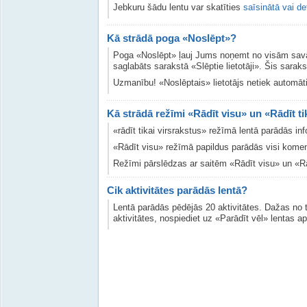
Jebkuru šādu lentu var skatīties
saīsinātā vai de
Kā strādā poga «Noslēpt»?
Poga «Noslēpt» ļauj Jums noņemt no visām savām l
saglabāts sarakstā «Slēptie lietotāji». Šis sarak
Uzmanību! «Noslēptais» lietotājs netiek automātis
Kā strādā režīmi «Rādīt visu» un «Rādīt ti
«rādīt tikai virsrakstus» režīmā lentā parādās infor
«Rādīt visu» režīmā papildus parādās visi komentār
Režīmi pārslēdzas ar saitēm «Rādīt visu» un «Rādī
Cik aktivitātes parādās lentā?
Lentā parādās pēdējās 20 aktivitātes. Dažas no t
aktivitātes, nospiediet uz «Parādīt vēl» lentas a