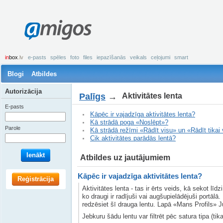
amigos
in
box
.lv
e-pasts
spēles
foto
files
iepazīšanās
veikals
ceļojumi
smart
Blogi
Atbildes
Autorizācija
Palīgs
→
Aktivitātes lenta
E-pasts
Kāpēc ir vajadzīga aktivitātes lenta?
Kā strādā poga «Noslēpt»?
Parole
Kā strādā režīmi «Rādīt visu» un «Rādīt tikai
Cik aktivitātes parādās lentā?
Ienākt
Atbildes uz jautājumiem
Kāpēc ir vajadzīga aktivitātes lenta?
Reģistrācija
Aktivitātes lenta - tas ir ērts veids, kā sekot lī
ko draugi ir radījuši vai augšupielādējuši portāl
redzēsiet šī drauga lentu. Lapā «Mans Profils» J
Jebkuru šādu lentu var filtrēt pēc satura tipa (tikai