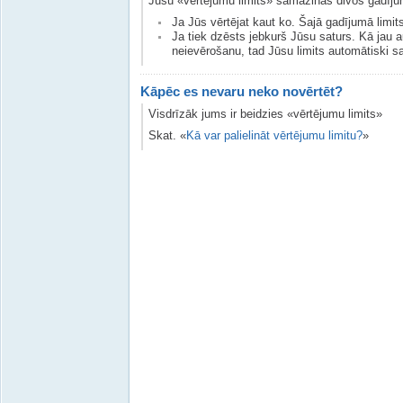
Jūsu «vērtējumu limits» samazinās divos gadīj
Ja Jūs vērtējat kaut ko. Šajā gadījumā limit
Ja tiek dzēsts jebkurš Jūsu saturs. Kā jau a
neievērošanu, tad Jūsu limits automātiski 
Kāpēc es nevaru neko novērtēt?
Visdrīzāk jums ir beidzies «vērtējumu limits»
Skat. «
Kā var palielināt vērtējumu limitu?
»