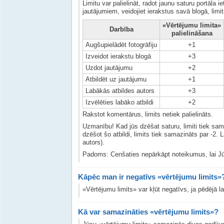
Limitu var palielināt, radot jaunu saturu portāla 
jautājumiem, veidojiet ierakstus savā blogā, limi
«Vērtējumu limita»
Darbība
palielināšana
Augšupielādēt fotogrāfiju
+1
Izveidot ierakstu blogā
+3
Uzdot jautājumu
+2
Atbildēt uz jautājumu
+1
Labākās atbildes autors
+3
Izvēlēties labāko atbildi
+2
Rakstot komentārus, limits netiek palielināts.
Uzmanību! Kad jūs dzēšat saturu, limiti tiek sam
dzēšot šo atbildi, limits tiek samazināts par -2.
autors).
Padoms: Cenšaties nepārkāpt noteikumus, lai Jū
Kāpēc man ir negatīvs «vērtējumu limits»
«Vērtējumu limits» var kļūt negatīvs, ja pēdējā la
Kā var samazināties «vērtējumu limits»?