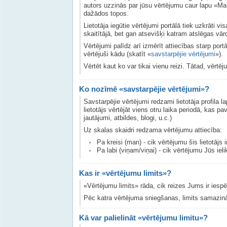
autors uzzinās par jūsu vērtējumu caur lapu «Man
dažādos topos.
Lietotāja iegūtie vērtējumi portālā tiek uzkrāti vi
skaitītājā, bet gan atsevišķi katram atslēgas vā
Vērtējumi palīdz arī izmērīt attiecības starp portā
vērtējuši kādu (skatīt «
savstarpējie vērtējumi
»).
Vērtēt kaut ko var tikai vienu reizi. Tātad, vērtēj
Ko nozīmē «savstarpējie vērtējumi»?
Savstarpējie vērtējumi redzami lietotāja profila 
lietotājs vērtējāt viens otru laika periodā, kas pa
jautājumi, atbildes, blogi, u.c.)
Uz skalas skaidri redzama vērtējumu attiecība:
Pa kreisi (man) - cik vērtējumu šis lietotājs i
Pa labi (viņam/viņai) - cik vērtējumu Jūs ieli
Kas ir «vērtējumu limits»?
«Vērtējumu limits» rāda, cik reizes Jums ir iespē
Pēc katra vērtējuma sniegšanas, limits samazinā
Kā var palielināt «vērtējumu limitu»?