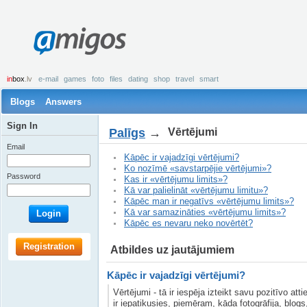
amigos
in
box
.lv
e-mail
games
foto
files
dating
shop
travel
smart
Blogs
Answers
Sign In
Palīgs
→
Vērtējumi
Email
Kāpēc ir vajadzīgi vērtējumi?
Ko nozīmē «savstarpējie vērtējumi»?
Password
Kas ir «vērtējumu limits»?
Kā var palielināt «vērtējumu limitu»?
Kāpēc man ir negatīvs «vērtējumu limits»?
Kā var samazināties «vērtējumu limits»?
Login
Kāpēc es nevaru neko novērtēt?
Registration
Atbildes uz jautājumiem
Kāpēc ir vajadzīgi vērtējumi?
Vērtējumi - tā ir iespēja izteikt savu pozitīvo atti
ir iepatikusies, piemēram, kāda fotogrāfija, blogs