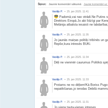
Šķirot:
Jaunie komentāri sākumā
Jaunie komentāri uz
Vasilijs P.
25. jan 2025. 11:41
Padomā,vai nav otrādi.Ne Putins s
Direktors Eiropā.Jo abi līdzīgi par Kene
Melānija atbalsta iesaisti ne labdarīb
Vasilijs P.
25. jan 2025. 11:35
Jo jaunās maiņas politiķi tribīnēs un 
Repše,kura intresēs BUKi.
Vasilijs P.
25. jan 2025. 11:34
Dēļi ne vienmēr caurumus Politikā spē
Vasilijs P.
25. jan 2025. 11:33
Protams ne no dēļiem!Kā Boriss Pugo 
nepatikšanas,jo ierodas Debilā mamma 
Vasilijs P.
25. jan 2025. 11:31
Jo viena tauta-vienas intreses.