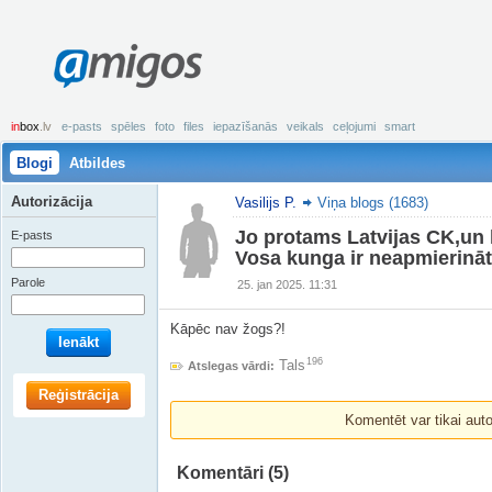
amigos
in
box
.lv
e-pasts
spēles
foto
files
iepazīšanās
veikals
ceļojumi
smart
Blogi
Atbildes
Autorizācija
Vasilijs P.
Viņa blogs (1683)
Jo protams Latvijas CK,un 
E-pasts
Vosa kunga ir neapmierinā
Parole
25. jan 2025. 11:31
Kāpēc nav žogs?!
Ienākt
196
Tals
Atslegas vārdi:
Reģistrācija
Komentēt var tikai autori
Komentāri
(5)