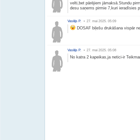
velti,bet pārējiem jāmaksā.Stundu pir
desu saņems pirmie 7,kuri ieradīsies p
Vasilijs P.
27. mai 2025. 05:09
DOSAF biļešu drukāšana vispār ne
Vasilijs P.
27. mai 2025. 05:08
No katra 2 kapeikas,ja netici-ir Teikm