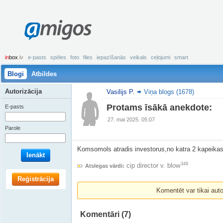
amigos
in
box
.lv
e-pasts
spēles
foto
files
iepazīšanās
veikals
ceļojumi
smart
Blogi
Atbildes
Autorizācija
Vasilijs P.
Viņa blogs (1678)
Protams īsākā anekdote:
E-pasts
27. mai 2025. 05:07
Parole
Komsomols atradis investorus,no katra 2 kapeikas
Ienākt
348
cip director v. blow
Atslegas vārdi:
Reģistrācija
Komentēt var tikai autori
Komentāri
(7)