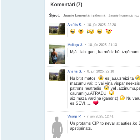
Komentāri
(7)
Šķirot:
Jaunie komentāri sākumā
Jaunie komentāri uz
Ansītis S.
10. jūn 2025. 22:20
Melleņu J.
10. jūn 2025. 21:13
Mjā.. labi gan , ka mēdz būt izņēmum
Ansītis S.
8. jūn 2025. 22:18
Nu bitīt matos
es jau,uzreizi tā
mazumu vai;;;; vai viņa vispār neeks
patrons neatradis
vēl ,atzinumu,pā
caurumiņu,ATRADU
aiz maza vardiņa (gandrīz)
Nu varu
es SEVI.....
Vasilijs P.
7. jūn 2025. 12:41
Un protams CIP to nevar atļauties,ko S
apstiprināts.