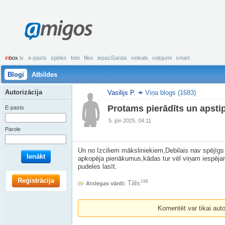
amigos
in
box
.lv
e-pasts
spēles
foto
files
iepazīšanās
veikals
ceļojumi
smart
Blogi
Atbildes
Autorizācija
Vasilijs P.
Viņa blogs (1683)
Protams pierādīts un apstip
E-pasts
5. jūn 2025. 04:11
Parole
Un no Izciliem māksliniekiem,Debilais nav spējīgs
Ienākt
apkopēja pienākumus,kādas tur vēl viņam iespējam
pudeles lasīt.
Reģistrācija
196
Tāls
Atslegas vārdi:
Komentēt var tikai autori