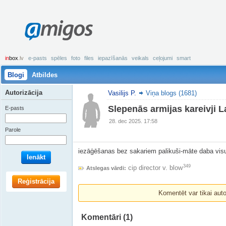
amigos
in
box
.lv
e-pasts
spēles
foto
files
iepazīšanās
veikals
ceļojumi
smart
Blogi
Atbildes
Autorizācija
Vasilijs P.
Viņa blogs (1681)
Slepenās armijas kareivji
E-pasts
28. dec 2025. 17:58
Parole
iezāģēšanas bez sakariem palikuši-māte daba visu
Ienākt
349
cip director v. blow
Atslegas vārdi:
Reģistrācija
Komentēt var tikai autori
Komentāri
(1)