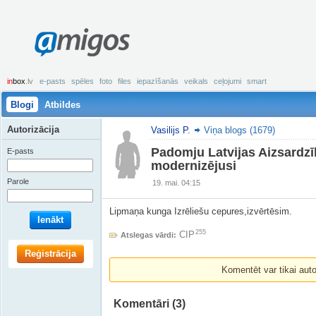
amigos
in
box
.lv
e-pasts
spēles
foto
files
iepazīšanās
veikals
ceļojumi
smart
Blogi
Atbildes
Autorizācija
Vasilijs P.
Viņa blogs (1679)
Padomju Latvijas Aizsardzīb
E-pasts
modernizējusi
Parole
19. mai. 04:15
Lipmaņa kunga Izrēliešu cepures,izvērtēsim.
Ienākt
255
CIP
Atslegas vārdi:
Reģistrācija
Komentēt var tikai autori
Komentāri
(3)