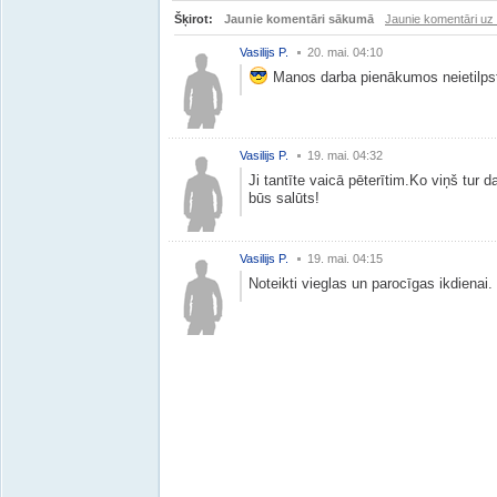
Šķirot:
Jaunie komentāri sākumā
Jaunie komentāri uz
Vasilijs P.
20. mai. 04:10
Manos darba pienākumos neietilpst 
Vasilijs P.
19. mai. 04:32
Ji tantīte vaicā pēterītim.Ko viņš tur d
būs salūts!
Vasilijs P.
19. mai. 04:15
Noteikti vieglas un parocīgas ikdienai.