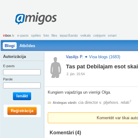
amigos
in
box
.lv
e-pasts
spēles
foto
files
iepazīšanās
veikals
ceļojumi
smart
Blogi
Atbildes
Autorizācija
Vasilijs P.
Viņa blogs (1683)
Tas pat Debilajam esot skai
E-pasts
2. jūn. 15:54
Parole
Kungiem vajadzīga un vienīgi Olga.
Ienākt
7
cia director v. pljehovs. relati
Atslegas vārdi:
Reģistrācija
Komentēt var tikai autori
Komentāri
(4)