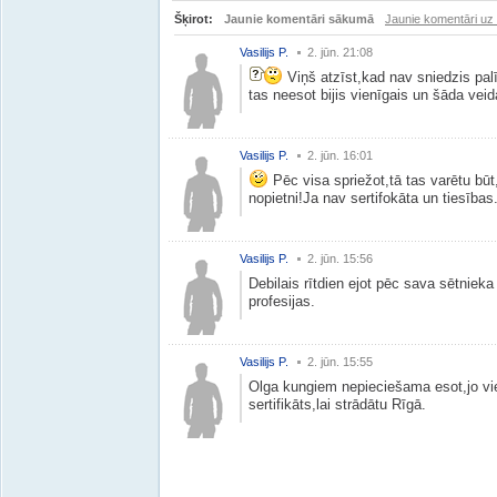
Šķirot:
Jaunie komentāri sākumā
Jaunie komentāri uz
Vasilijs P.
2. jūn. 21:08
Viņš atzīst,kad nav sniedzis pa
tas neesot bijis vienīgais un šāda vei
Vasilijs P.
2. jūn. 16:01
Pēc visa spriežot,tā tas varētu būt
nopietni!Ja nav sertifokāta un tiesības
Vasilijs P.
2. jūn. 15:56
Debilais rītdien ejot pēc sava sētnieka 
profesijas.
Vasilijs P.
2. jūn. 15:55
Olga kungiem nepieciešama esot,jo vien
sertifikāts,lai strādātu Rīgā.