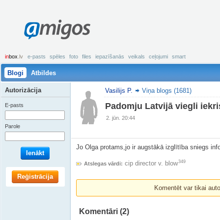
amigos
in
box
.lv
e-pasts
spēles
foto
files
iepazīšanās
veikals
ceļojumi
smart
Blogi
Atbildes
Autorizācija
Vasilijs P.
Viņa blogs (1681)
Padomju Latvijā viegli iekr
E-pasts
2. jūn. 20:44
Parole
Jo Olga protams,jo ir augstākā izglītība sniegs in
Ienākt
349
cip director v. blow
Atslegas vārdi:
Reģistrācija
Komentēt var tikai autori
Komentāri
(2)