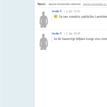
Šķirot:
Jaunie komentāri sākumā
Jaunie komentāri uz
Vasilijs P.
2. jūn. 21:07
Ja nav sniedzis palīdzību Leonīda
Vasilijs P.
2. jūn. 20:45
Ja tik šausmīgi briļļaini kungi visu sist