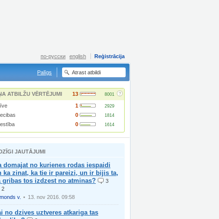
по-русски
english
Reģistrācija
Palīgs
?
ŅA ATBILŽU VĒRTĒJUMI
13
8001
īve
1
2929
iecibas
0
1814
lestība
0
1614
DZĪGI JAUTĀJUMI
 domajat no kurienes rodas iespaidi
 ka zinat, ka tie ir pareizi, un ir bijis ta,
 gribas tos izdzest no atminas?
3
2
imonds v.
13. nov 2016. 09:58
i no dzives uztveres atkariga tas