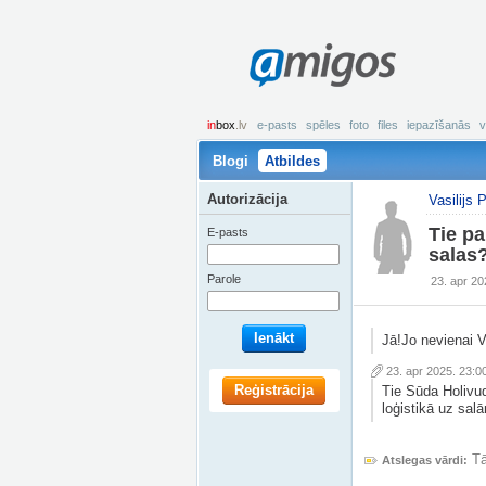
amigos
in
box
.lv
e-pasts
spēles
foto
files
iepazīšanās
v
Blogi
Atbildes
Autorizācija
Vasilijs P
Tie pa
E-pasts
salas
Parole
23. apr 20
Ienākt
Jā!Jo nevienai V
23. apr 2025. 23:0
Reģistrācija
Tie Sūda Holivud
loģistikā uz sal
Tā
Atslegas vārdi: