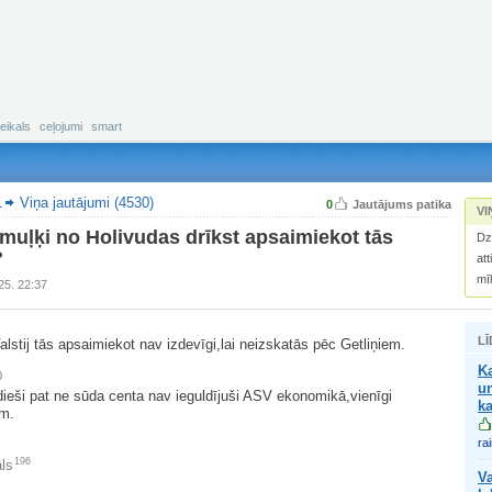
eikals
ceļojumi
smart
.
Viņa jautājumi (4530)
0
Jautājums patika
VI
muļķi no Holivudas drīkst apsaimiekot tās
Dz
?
att
mī
25. 22:37
LĪ
alstij tās apsaimiekot nav izdevīgi,lai neizskatās pēc Getliņiem.
Ka
0
un
ieši pat ne sūda centa nav ieguldījuši ASV ekonomikā,vienīgi
ka
ām.
ra
196
ls
Va