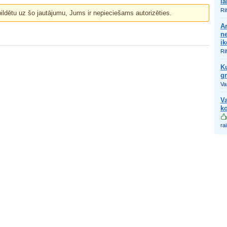
la
Ri
bildētu uz šo jautājumu, Jums ir nepieciešams autorizēties.
Ar
n
ik
Ri
Ku
g
Vas
Va
k
ra