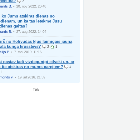
bveliba?
2
hards B.
20. nov 2022. 20:48
 ko Jums atskiras dienas no
edienam, un ka tas ietekme Jusu
dienas gaitas?
hards B.
27. aug 2022. 14:04
rš no Holivudas kļūs laimīgais jaunā
rāfa kunga krusstēvs?
2
1
ilijs P.
7. mai 2019. 11:16
i pastav tadi vizdegunigi cilveki un, ar
o tie atskiras no mums parejiem?
4
1
imonds v.
19. jūl 2016. 21:59
Tāls